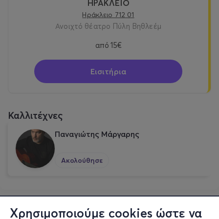
ΗΡΑΚΛΕΙΟ
Ηράκλειο 712 01
Ανοιχτό θέατρο Πύλη Βηθλεέμ
από
15€
Εισιτήρια
Καλλιτέχνες
Παναγιώτης Μάργαρης
Ακολούθησε
Χρησιμοποιούμε cookies ώστε να