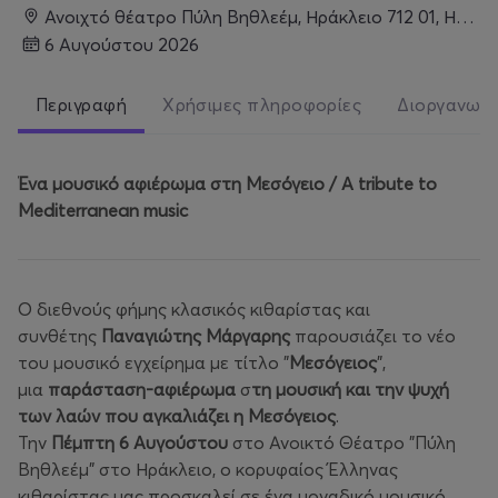
Ανοιχτό θέατρο Πύλη Βηθλεέμ, Ηράκλειο 712 01, Ηράκλειο
6 Αυγούστου 2026
Περιγραφή
Χρήσιμες πληροφορίες
Διοργανωτ
Ένα μουσικό αφιέρωμα στη Μεσόγειο / Α tribute to
Mediterranean music
Ο διεθνούς φήμης κλασικός κιθαρίστας και
συνθέτης
Παναγιώτης Μάργαρης
παρουσιάζει το νέο
του μουσικό εγχείρημα με τίτλο "
Μεσόγειος
",
μια
παράσταση-αφιέρωμα
σ
τη μουσική και την ψυχή
των λαών που αγκαλιάζει η Μεσόγειος
.
Την
Πέμπτη 6 Αυγούστου
στο Ανοικτό Θέατρο "Πύλη
Βηθλεέμ" στο Ηράκλειο, ο κορυφαίος Έλληνας
κιθαρίστας μας προσκαλεί σε ένα μοναδικό μουσικό