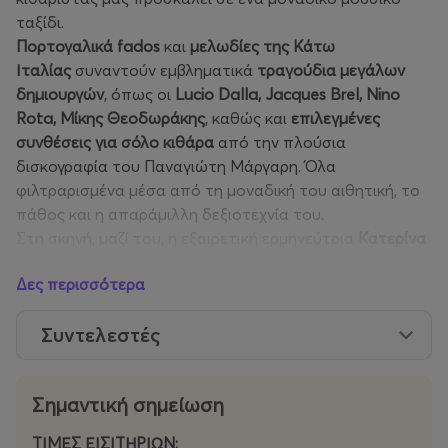
ταξίδι.
Πορτογαλικά fados
και
μελωδίες της Κάτω
Ιταλίας
συναντούν εμβληματικά
τραγούδια μεγάλων
δημιουργών
, όπως οι
Lucio Dalla, Jacques Brel, Nino
Rota, Μίκης Θεοδωράκης
, καθώς και
επιλεγμένες
συνθέσεις για σόλο κιθάρα
από την πλούσια
δισκογραφία του Παναγιώτη Μάργαρη. Όλα
φιλτραρισμένα μέσα από τη μοναδική του αιθητική, το
πάθος και η απαράμιλλη δεξιοτεχνία του.
Στη σκηνή, μαζί του, η εξαιρετική ερμηνεύτρια
Κατερίνα
Βερβέρη
, που με τη φωνή της συμπληρώνει ιδανικά το
Δες περισσότερα
μεσογειακό αυτό μουσικό ψηφιδωτό.
Η "Μεσόγειος" είναι μια παράσταση υψηλής συγκίνησης:
Συντελεστές
καθηλωτική, βαθιά συναισθηματική και λυτρωτική, που
αναζωπυρώνει την εσωτερική φλόγα που αγγίζει την
ψυχή του θεατή. Κατά τη διάρκεια του 2026 θα
Σημαντική σημείωση
ταξιδέψει σε όλη την Ελλάδα και το εξωτερικό.
ΤΙΜΕΣ ΕΙΣΙΤΗΡΙΩΝ: