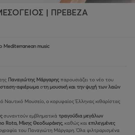
ΜΕΣΟΓΕΙΟΣ | ΠΡΕΒΕΖΑ
o Mediterranean music
έτης
Παναγιώτης Μάργαρης
παρουσιάζει το νέο του
σταση-αφιέρωμα
σ
τη μουσική και την ψυχή των λαών
κό Ναυτικό Μουσείο, ο κορυφαίος Έλληνας κιθαρίστας
ς
συναντούν εμβληματικά
τραγούδια μεγάλων
Nino Rota, Μίκης Θεοδωράκης
, καθώς και
επιλεγμένες
ογραφία του Παναγιώτη Μάργαρη. Όλα φιλτραρισμένα