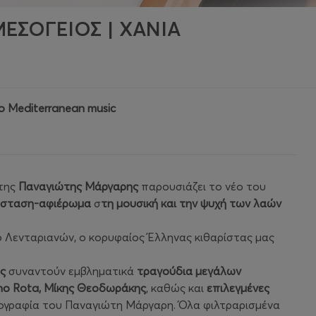
ΕΣΟΓΕΙΟΣ | ΧΑΝΙΑ
o Mediterranean music
έτης
Παναγιώτης Μάργαρης
παρουσιάζει το νέο του
σταση-αφιέρωμα
σ
τη μουσική και την ψυχή των λαών
 Λενταριανών, ο κορυφαίος Έλληνας κιθαρίστας μας
ς
συναντούν εμβληματικά
τραγούδια μεγάλων
Nino Rota, Μίκης Θεοδωράκης
, καθώς και
επιλεγμένες
ογραφία του Παναγιώτη Μάργαρη. Όλα φιλτραρισμένα