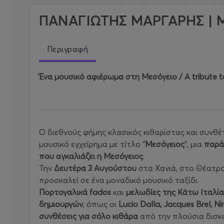
ΠΑΝΑΓΙΩΤΗΣ ΜΑΡΓΑΡΗΣ | Μ
Περιγραφή
Ένα μουσικό αφιέρωμα στη Μεσόγειο / Α tribute t
Ο διεθνούς φήμης κλασικός κιθαρίστας και συνθ
μουσικό εγχείρημα με τίτλο "
Μεσόγειος
", μια
παρά
που αγκαλιάζει η Μεσόγειος
.
Την
Δευτέρα 3 Αυγούστου
στα Χανιά, στο Θέατρο
προσκαλεί σε ένα μοναδικό μουσικό ταξίδι.
Πορτογαλικά fados
και
μελωδίες της Κάτω Ιταλία
δημιουργών
, όπως οι
Lucio Dalla, Jacques Brel, 
συνθέσεις για σόλο κιθάρα
από την πλούσια δισκ