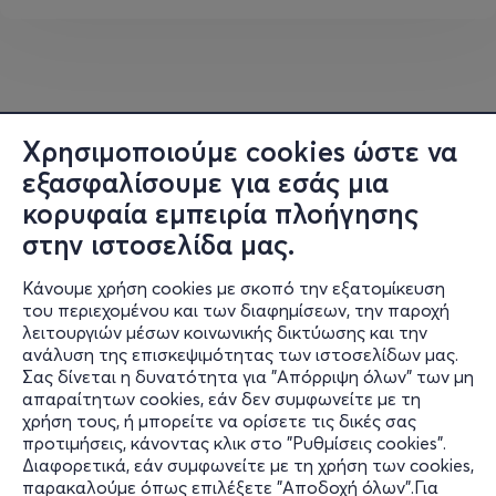
προσκαλεί το κοινό σε μια βραδιά γεμάτη μουσική,
συναίσθημα και καλοκαιρινή ενέργεια.
Χρησιμοποιούμε cookies ώστε να
εξασφαλίσουμε για εσάς μια
κορυφαία εμπειρία πλοήγησης
στην ιστοσελίδα μας.
Κάνουμε χρήση cookies με σκοπό την εξατομίκευση
του περιεχομένου και των διαφημίσεων, την παροχή
λειτουργιών μέσων κοινωνικής δικτύωσης και την
ανάλυση της επισκεψιμότητας των ιστοσελίδων μας.
Σας δίνεται η δυνατότητα για "Απόρριψη όλων" των μη
Πληροφορίες
απαραίτητων cookies, εάν δεν συμφωνείτε με τη
χρήση τους, ή μπορείτε να ορίσετε τις δικές σας
Υποστήριξη
προτιμήσεις, κάνοντας κλικ στο "Ρυθμίσεις cookies".
Διαφορετικά, εάν συμφωνείτε με τη χρήση των cookies,
Stay Connected
παρακαλούμε όπως επιλέξετε "Αποδοχή όλων".Για