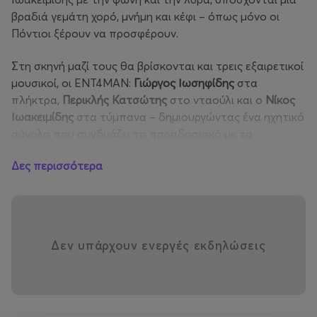
βραδιά γεμάτη χορό, μνήμη και κέφι – όπως μόνο οι
Πόντιοι ξέρουν να προσφέρουν.
Στη σκηνή μαζί τους θα βρίσκονται και τρεις εξαιρετικοί
μουσικοί, οι ENT4MAN:
Γιώργος Ιωσηφίδης
στα
πλήκτρα,
Περικλής Κατσώτης
στο νταούλι και ο
Νίκος
Ιωακειμίδης
στα τύμπανα – δημιουργώντας ένα ηχητικό
σύνολο που συνδυάζει το παραδοσιακό με το
σύγχρονο, και αναδεικνύει με σεβασμό τη μουσική
Δες περισσότερα
κληρονομιά του Πόντου.
Η καρδιά του Πόντου θα χτυπήσει δυνατά στο City
Garden, για μια νύχτα γεμάτη χορό και μελωδία
Δεν υπάρχουν ενεργές εκδηλώσεις
📍
Τοποθεσία:
City Garden (στον εξωτερικό χώρο του
Christmas Theater), Λεωφόρος Βεΐκου 139 Γαλάτσι
🕗
Ώρα έναρξης:
20:30