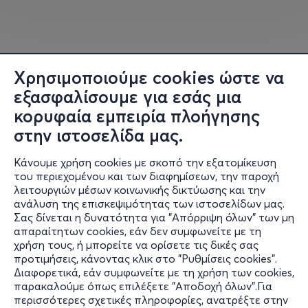
🎟️
Εισιτήρια:
Προπώληση 8€ | Γενική είσοδος 10€
Η τιμή του εισιτηρίου καλύπτει αποκλειστικά την είσοδο
στον χώρο της εκδήλωσης και δεν περιλαμβάνει
Χρησιμοποιούμε cookies ώστε να
κατανάλωση φαγητού ή ποτού.
εξασφαλίσουμε για εσάς μια
Η κατοχή εισιτηρίου δεν συνεπάγεται με
κράτηση. Η
κορυφαία εμπειρία πλοήγησης
διάθεση των καθισμάτων γίνεται κατά σειρά προσέλευσης,
στην ιστοσελίδα μας.
ανάλογα με τη διαθεσιμότητα.
Κάνουμε χρήση cookies με σκοπό την εξατομίκευση
του περιεχομένου και των διαφημίσεων, την παροχή
Διατίθεται η δυνατότητα ομαδικής κράτησης για παρέες
λειτουργιών μέσων κοινωνικής δικτύωσης και την
άνω των δώδεκα
(12
) ατόμων.
ανάλυση της επισκεψιμότητας των ιστοσελίδων μας.
Η πραγματοποίηση ομαδικής κράτησης προϋποθέτει την
Σας δίνεται η δυνατότητα για "Απόρριψη όλων" των μη
Πληροφορίες
προηγούμενη αγορά των αντίστοιχων εισιτηρίων.
απαραίτητων cookies, εάν δεν συμφωνείτε με τη
χρήση τους, ή μπορείτε να ορίσετε τις δικές σας
Υποστήριξη
Πληροφορίες σχετικά με τη διαδικασία κράτησης στο: 211
προτιμήσεις, κάνοντας κλικ στο "Ρυθμίσεις cookies".
Διαφορετικά, εάν συμφωνείτε με τη χρήση των cookies,
7707700
Stay Connected
παρακαλούμε όπως επιλέξετε "Αποδοχή όλων".Για
περισσότερες σχετικές πληροφορίες, ανατρέξτε στην