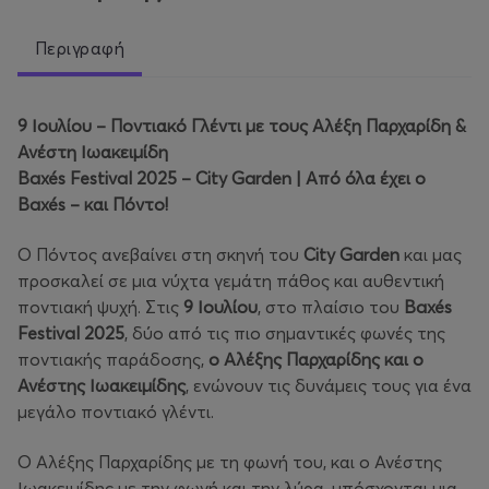
Περιγραφή
9 Ιουλίου – Ποντιακό Γλέντι με τους Αλέξη Παρχαρίδη &
Ανέστη Ιωακειμίδη
Baxés Festival 2025 – City Garden | Από όλα έχει ο
Baxés – και Πόντο!
Ο Πόντος ανεβαίνει στη σκηνή του
City Garden
και μας
προσκαλεί σε μια νύχτα γεμάτη πάθος και αυθεντική
ποντιακή ψυχή. Στις
9 Ιουλίου
, στο πλαίσιο του
Baxés
Festival 2025
, δύο από τις πιο σημαντικές φωνές της
ποντιακής παράδοσης,
ο Αλέξης Παρχαρίδης και ο
Ανέστης Ιωακειμίδης
, ενώνουν τις δυνάμεις τους για ένα
μεγάλο ποντιακό γλέντι.
Ο Αλέξης Παρχαρίδης με τη φωνή του, και ο Ανέστης
Ιωακειμίδης με την φωνή και την λύρα, υπόσχονται μια