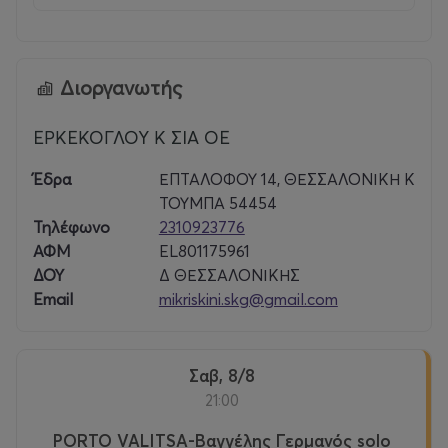
Διοργανωτής
ΕΡΚΕΚΟΓΛΟΥ Κ ΣΙΑ ΟΕ
Έδρα
ΕΠΤΑΛΟΦΟΥ 14, ΘΕΣΣΑΛΟΝΙΚΗ Κ
ΤΟΥΜΠΑ 54454
Τηλέφωνο
2310923776
ΑΦΜ
EL801175961
ΔΟΥ
Δ ΘΕΣΣΑΛΟΝΙΚΗΣ
Email
mikriskini.skg@gmail.com
Σαβ, 8/8
21:00
PORTO VALITSA-Βαγγέλης Γερμανός solo