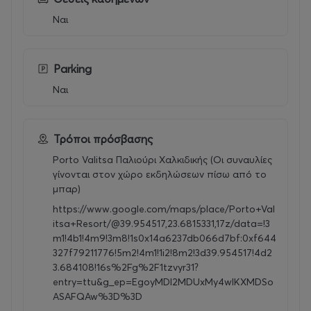
Ναι
Parking
Ναι
Τρόποι πρόσβασης
Porto Valitsa Παλιούρι Χαλκιδικής (Οι συναυλίες
γίνονται στον χώρο εκδηλώσεων πίσω από το
μπαρ)
https://www.google.com/maps/place/Porto+Val
itsa+Resort/@39.954517,23.6815331,17z/data=!3
m1!4b1!4m9!3m8!1s0x14a6237db066d7bf:0xf644
327f79211776!5m2!4m1!1i2!8m2!3d39.954517!4d2
3.684108!16s%2Fg%2F1tzvyr31?
entry=ttu&g_ep=EgoyMDI2MDUxMy4wIKXMDSo
ASAFQAw%3D%3D