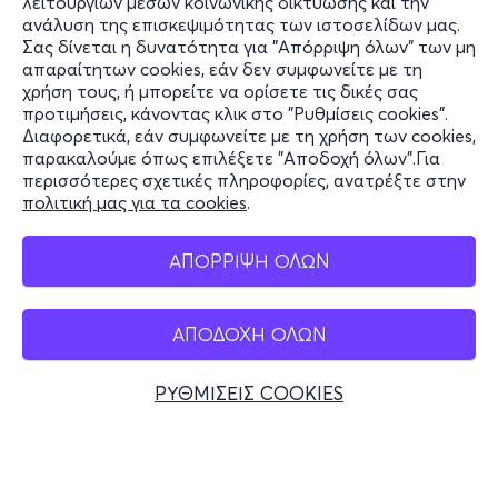
λειτουργιών μέσων κοινωνικής δικτύωσης και την
ανάλυση της επισκεψιμότητας των ιστοσελίδων μας.
Σας δίνεται η δυνατότητα για "Απόρριψη όλων" των μη
Πληροφορίες
απαραίτητων cookies, εάν δεν συμφωνείτε με τη
χρήση τους, ή μπορείτε να ορίσετε τις δικές σας
Υποστήριξη
προτιμήσεις, κάνοντας κλικ στο "Ρυθμίσεις cookies".
Διαφορετικά, εάν συμφωνείτε με τη χρήση των cookies,
Stay Connected
παρακαλούμε όπως επιλέξετε "Αποδοχή όλων".Για
περισσότερες σχετικές πληροφορίες, ανατρέξτε στην
πολιτική μας για τα cookies
.
Mobile app
ΑΠΟΡΡΙΨΗ ΟΛΩΝ
ΑΠΟΔΟΧΗ ΟΛΩΝ
Ελλάδα
Τηλεφωνικές κρατήσεις
ΡΥΘΜΙΣΕΙΣ COOKIES
+30 2117700000
Δευ - Παρ 10:00 - 18:00
Φυσικά σημεία