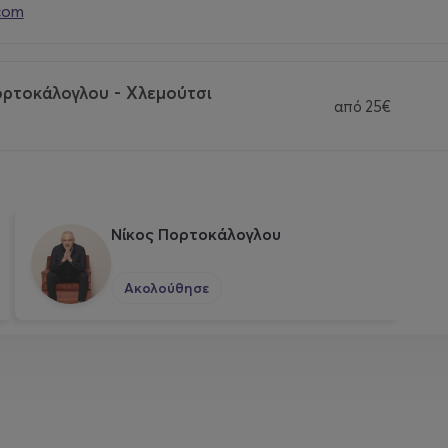
com
ορτοκάλογλου - Χλεμούτσι
από
25€
Νίκος Πορτοκάλογλου
Ακολούθησε