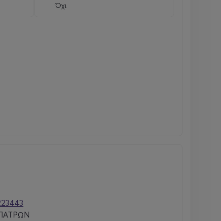
Όχι
223443
 ΠΑΤΡΩΝ