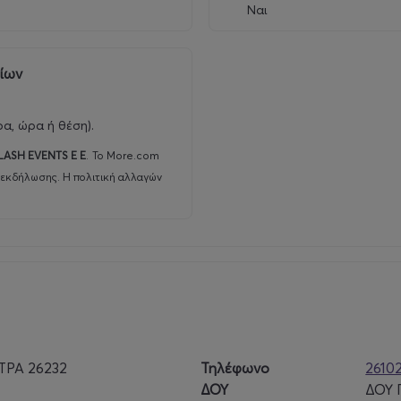
Ναι
ρίων
ρα, ώρα ή θέση).
LASH EVENTS E E
.
Το More.com
 εκδήλωσης. Η πολιτική αλλαγών
ΤΡΑ 26232
Τηλέφωνο
2610
ΔΟΥ
ΔΟΥ