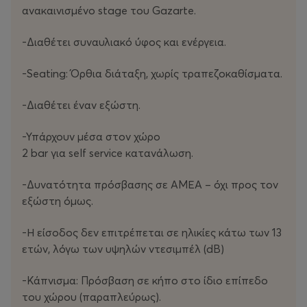
αποσπώντας διθυραμβικές κριτικές και σημαντικές
ανακαινισμένο stage του Gazarte.
διεθνείς διακρίσεις. Η παράσταση εξελίσσεται διαρκώς,
ενσωματώνοντας σύγχρονα γεγονότα και νέες
-Διαθέτει συναυλιακό ύφος και ενέργεια.
προσωπικές εμπειρίες της Alyokhina, μετατρέποντας
κάθε εκδοχή της σε ένα ζωντανό ντοκουμέντο της
-Seating: Όρθια διάταξη, χωρίς τραπεζοκαθίσματα.
εποχής μας.
-Διαθέτει έναν εξώστη.
Η νέα εκδοχή του 2025 εστιάζει ακόμη περισσότερο
στις προσωπικές περιπέτειες της Masha μετά την
-Υπάρχουν μέσα στον χώρο
απόδρασή της από τη Ρωσία, στις διώξεις πολιτικών
2 bar για self service κατανάλωση.
αντιπάλων του καθεστώτος, στην ιστορία του
Alexey
Navalny
-Δυνατότητα πρόσβασης σε ΑΜΕΑ – όχι προς τον
, στην εισβολή στην Ουκρανία, αλλά και στη βία
και τις διακρίσεις απέναντι στη ΛΟΑΤΚΙ+ κοινότητα.
εξώστη όμως.
Περισσότερο από μια παράσταση και πολύ
-Η είσοδος δεν επιτρέπεται σε ηλικίες κάτω των 13
περισσότερο από μια συναυλία, το
ετών, λόγω των υψηλών ντεσιμπέλ (dB)
Riot
Days
είναι μια
ωμή, συγκινητική και βαθιά ανθρώπινη εμπειρία που έχει
-Κάπνισμα: Πρόσβαση σε κήπο στο ίδιο επίπεδο
συγκλονίσει εκατοντάδες χιλιάδες θεατές σε όλο τον
του χώρου (παραπλεύρως).
κόσμο. Ένα έργο που μιλά για την ελευθερία, την