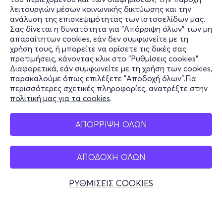
λειτουργιών μέσων κοινωνικής δικτύωσης και την
ανάλυση της επισκεψιμότητας των ιστοσελίδων μας.
Σας δίνεται η δυνατότητα για "Απόρριψη όλων" των μη
Πληροφορίες
απαραίτητων cookies, εάν δεν συμφωνείτε με τη
χρήση τους, ή μπορείτε να ορίσετε τις δικές σας
Υποστήριξη
προτιμήσεις, κάνοντας κλικ στο "Ρυθμίσεις cookies".
Διαφορετικά, εάν συμφωνείτε με τη χρήση των cookies,
Stay Connected
παρακαλούμε όπως επιλέξετε "Αποδοχή όλων".Για
περισσότερες σχετικές πληροφορίες, ανατρέξτε στην
πολιτική μας για τα cookies
.
Mobile app
ΑΠΟΡΡΙΨΗ ΟΛΩΝ
ΑΠΟΔΟΧΗ ΟΛΩΝ
Ελλάδα
Τηλεφωνικές κρατήσεις
ΡΥΘΜΙΣΕΙΣ COOKIES
+30 2117700000
Δευ - Παρ 10:00 - 18:00
Φυσικά σημεία