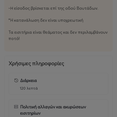
αντίσταση, το θάρρος και το τίμημα της ανυπακοής.
-Η είσοδος βρίσκεται επί της οδού Βουτάδων.
Την Πέμπτη 8 Οκτωβρίου, η Αθήνα θα φιλοξενήσει ένα
από τα σημαντικότερα πολιτιστικά και πολιτικά
*H κατανάλωση δεν είναι υποχρεωτική
γεγονότα της χρονιάς. Be there!
Τα εισιτήρια είναι θεάματος και δεν περιλαμβάνουν
Προπώληση: 25€
ποτό!
Ταμείο: 30€
Ώρα προσέλευσης: 20:30
Ώρα έναρξης: 21:30
Χρήσιμες πληροφορίες
Παραγωγή: gazarte, 223 Events
Διάρκεια
120 λεπτά
Πολιτική αλλαγών και ακυρώσεων
εισιτηρίων