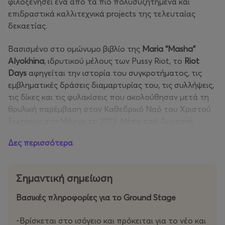
φιλοξενήσει ένα από τα πιο πολυσυζητημένα και
επιδραστικά καλλιτεχνικά projects της τελευταίας
δεκαετίας.
Βασισμένο στο ομώνυμο βιβλίο της
Maria
“
Masha
”
Alyokhina
, ιδρυτικού μέλους των Pussy Riot, το
Riot
Days
αφηγείται την ιστορία του συγκροτήματος, τις
εμβληματικές δράσεις διαμαρτυρίας του, τις συλλήψεις,
τις δίκες και τις φυλακίσεις που ακολούθησαν μετά τη
θρυλική παρέμβαση στον Καθεδρικό Ναό του Χριστού
Σωτήρος στη Μόσχα το 2012. Μέσα από ζωντανή
μουσική, spoken word, βίντεο, ηλεκτρονικά στοιχεία και
Δες περισσότερα
έντονη θεατρικότητα, η παράσταση μετατρέπεται σε
μια καθηλωτική εμπειρία που καταργεί τα όρια μεταξύ
τέχνης και πολιτικής.
Σημαντική σημείωση
Από την πρεμιέρα του το 2017, το
Riot
Days
έχει
Βασικές πληροφορίες για το Ground Stage
παρουσιαστεί περισσότερες από
400 φορές
σε
Ευρώπη, Αμερική, Αυστραλία και Νέα Ζηλανδία,
-Bρίσκεται στο ισόγειο και πρόκειται για τo νέο και