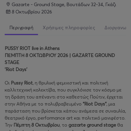
Gazarte - Ground Stage, Βουτάδων 32-34, Γκάζι
8 Οκτωβρίου 2026
Περιγραφή
Χρήσιμες πληροφορίες
Διοργανωτ
PUSSY RIOT live in Athens
ΠΕΜΠΤΗ 8 ΟΚΤΩΒΡΙΟΥ 2026 | GAZARTE GROUND
STAGE
'Riot Days'
Οι
Pussy
Riot
, η θρυλική φεμινιστική και πολιτική
καλλιτεχνική κολεκτίβα, που συγκλόνισε τον κόσμο με
τη δράση του απέναντι στο καθεστώς Πούτιν, έρχεται
στην Αθήνα με το πολυβραβευμένο
“
Riot
Days
”
, μια
παράσταση που βρίσκεται κάπου ανάμεσα σε συναυλία,
θεατρικό έργο, performance art και πολιτικό μανιφέστο.
Την
Πέμπτη 8 Οκτωβρίου
, το
gazarte
ground
stage
θα