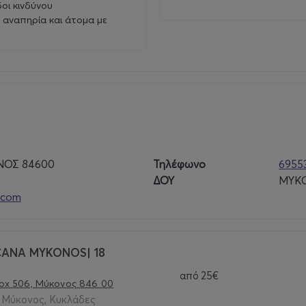
οι κινδύνου
 αναπηρία και άτομα με
ΝΟΣ 84600
Τηλέφωνο
6955
ΔΟΥ
MYK
.com
ANA MYKONOS| 18
από
25€
Box 506, Μύκονος 846 00
- Μύκονος, Κυκλάδες