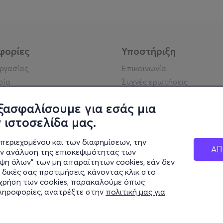
φορίες
Υποστήριξη
εργασίας
Επικοινωνία
σία
Συχνές ερωτήσεις
ήσης
Πράξη για τις ψηφιακές
Υπηρεσίες
ξασφαλίσουμε για εσάς μια
ή απορρήτου
Σύνδεση reseller
 ιστοσελίδα μας.
σημείωση
 κοινότητας
περιεχομένου και των διαφημίσεων, την
ΑΠ
ην ανάλυση της επισκεψιμότητας των
ιψη όλων" των μη απαραίτητων cookies, εάν δεν
κά στοιχεία
 δικές σας προτιμήσεις, κάνοντας κλικ στο
ς Εταιρείας
η χρήση των cookies, παρακαλούμε όπως
Διαφάνειας
πληροφορίες, ανατρέξτε στην
πολιτική μας για
ς cookies