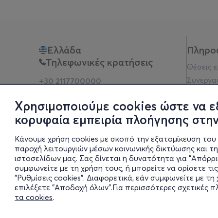
Ελλάδα
Πληρο
Τηλεφωνικές κρατήσεις
Θέσεις 
Συνεργα
+30 2117700000
Δευ - Παρ 10:00 - 18:00
Όροι χρ
Φυσικά σημεία
Χρησιμοποιούμε cookies ώστε να ε
Πολιτικ
κορυφαία εμπειρία πλοήγησης στην
Νομική 
Οδηγίες
Κάνουμε χρήση cookies με σκοπό την εξατομίκευση του 
Blog
παροχή λειτουργιών μέσων κοινωνικής δικτύωσης και τ
ιστοσελίδων μας. Σας δίνεται η δυνατότητα για "Απόρρ
Οικονομι
συμφωνείτε με τη χρήση τους, ή μπορείτε να ορίσετε τις
Πολιτικέ
"Ρυθμίσεις cookies". Διαφορετικά, εάν συμφωνείτε με τ
Έκθεση 
επιλέξετε "Αποδοχή όλων".Για περισσότερες σχετικές 
τα cookies
.
Ρυθμίσει