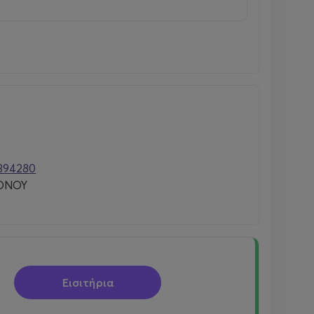
394280
ONOY
Εισιτήρια