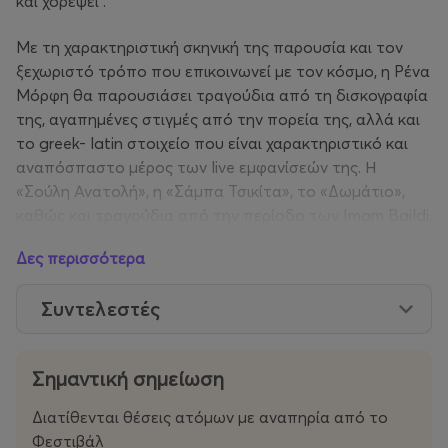
και χορέψει .
Με τη χαρακτηριστική σκηνική της παρουσία και τον
ξεχωριστό τρόπο που επικοινωνεί με τον κόσμο, η Ρένα
Μόρφη θα παρουσιάσει τραγούδια από τη δισκογραφία
της, αγαπημένες στιγμές από την πορεία της, αλλά και
το greek- latin στοιχείο που είναι χαρακτηριστικό και
αναπόσπαστο μέρος των live εμφανίσεών της. Η
«Σούλη Ανατολή», η «Σάμπα Τσικίτα», το «Δωμάτιο»,
καθώς και τραγούδια από την περίοδο των Imam Baildi,
θα βρεθούν στο επίκεντρο μιας συναυλίας με έντονο
Δες περισσότερα
ρυθμό και καλοκαιρινή διάθεση.
Συντελεστές
Μαζί της στη σκηνή θα βρεθεί η Μαριτίνα που
γνωρίσαμε με το «Στην Τσίτα», το ντουέτο της με τη
Ρένα Μόρφη.
Σημαντική σημείωση
Η Μαριτίνα είναι μια ολόφρεσκη, αφοπλιστική και
φωτεινή προσθήκη στην ελληνική τραγουδοποιία για
Διατίθενται θέσεις ατόμων με αναπηρία από το
την οποία πολλά θα έχουμε να πούμε στο άμεσο
Φεστιβάλ