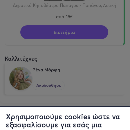
Δημοτικό Κηποθέατρο Παπάγου - Παπάγου, Αττική
από
18€
Εισιτήρια
Καλλιτέχνες
Ρένα Μόρφη
Ακολούθησε
Χρησιμοποιούμε cookies ώστε να
εξασφαλίσουμε για εσάς μια