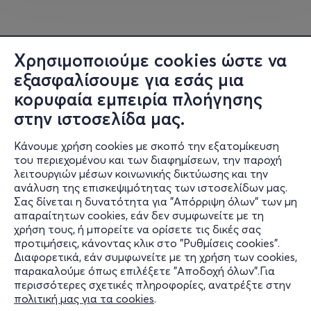
μπάνια και βουτιές χωρίς ύπνο, beach party, σημάδια
από τον ήλιο, after events, παρέες που μεγαλώνουν
μέσα σε λίγες μέρες, πανηγύρια, εκδρομές σε παραλίες
και μονοπάτια, stand up, εκπλήξεις, yoga sessions,
Χρησιμοποιούμε cookies ώστε να
δραστηριότητες και όλα όσα χρειάζονται για να
εξασφαλίσουμε για εσάς μια
γραφτούν νέες ιστορίες.
κορυφαία εμπειρία πλοήγησης
στην ιστοσελίδα μας.
Με το πιο δυνατό line up και την υπόσχεση για
μοναδικές εμπειρίες, για όσα συναντιούνται κάθε χρόνο
Κάνουμε χρήση cookies με σκοπό την εξατομίκευση
και για όσα έρθουν για πρώτη φορά.
του περιεχομένου και των διαφημίσεων, την παροχή
λειτουργιών μέσων κοινωνικής δικτύωσης και την
Από beach parties στη Νικουριά και live στα Κατάπολα,
ανάλυση της επισκεψιμότητας των ιστοσελίδων μας.
μέχρι afters στα σοκάκια της Λαγκάδας, πανηγύρια
Σας δίνεται η δυνατότητα για "Απόρριψη όλων" των μη
Πληροφορίες
απαραίτητων cookies, εάν δεν συμφωνείτε με τη
στην πλατεία της Χώρας και νύχτες στην Αιγιάλη, το
χρήση τους, ή μπορείτε να ορίσετε τις δικές σας
RUDU FEST δεν είναι απλώς ένα μουσικό φεστιβάλ.
Υποστήριξη
προτιμήσεις, κάνοντας κλικ στο "Ρυθμίσεις cookies".
Διαφορετικά, εάν συμφωνείτε με τη χρήση των cookies,
Stay Connected
Αν το χάσεις, θα το σκέφτεσαι όλον τον Χειμώνα.
παρακαλούμε όπως επιλέξετε "Αποδοχή όλων".Για
περισσότερες σχετικές πληροφορίες, ανατρέξτε στην
Αν είσαι εκεί θα υποσχεθείς “του χρόνου θα ξανάρθω”.
πολιτική μας για τα cookies
.