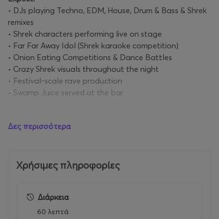
• DJs playing Techno, EDM, House, Drum & Bass & Shrek
remixes
• Shrek characters performing live on stage
• Far Far Away Idol (Shrek karaoke competition)
• Onion Eating Competitions & Dance Battles
• Crazy Shrek visuals throughout the night
• Festival-scale rave production
• Swamp Juice served at the bar
Come dressed green or as your favourite Shrek character
Δες περισσότερα
and join the swamp.
Venue: Arch Club Live Stage, Petrou Ralli 29 & Kritis 1,
Athens
Χρήσιμες πληροφορίες
Date: Friday 23rd October, 2026
Διάρκεια
Time: 11:59pm - 5am
60 λεπτά