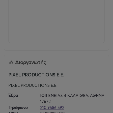
** This is a Shrek-inspired event and is not affiliated with or
endorsed by DreamWorks.**
Διοργανωτής
PIXEL PRODUCTIONS E.E.
PIXEL PRODUCTIONS E.E.
Έδρα
ΙΦΙΓΕΝΕΙΑΣ 4 ΚΑΛΛΙΘΕΑ, ΑΘΗΝΑ
17672
Τηλέφωνο
210 9586 592