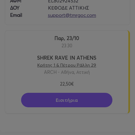
ΑΦΜ
EL802924532
ΔΟΥ
ΚΕΦΟΔΕ ΑΤΤΙΚΗΣ
Email
support@tmrgoc.com
Παρ, 23/10
23:30
SHREK RAVE IN ATHENS
Κρήτης 1 & Πέτρου Ράλλη 29
ARCH - Αθήνα, Αττική
22,50€
Εισιτήρια