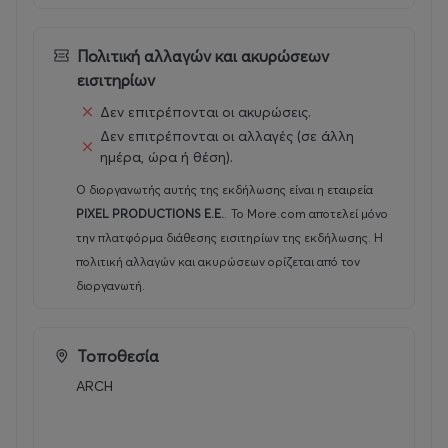
Last Entry: 1:30am (Arrive early to catch all performances
and games)
Πολιτική αλλαγών και ακυρώσεων
εισιτηρίων
18+
Δεν επιτρέπονται οι ακυρώσεις.
Tickets:
Δεν επιτρέπονται οι αλλαγές (σε άλλη
ημέρα, ώρα ή θέση).
This show will sell out — secure your tickets in advance.
Ο διοργανωτής αυτής της εκδήλωσης είναι η εταιρεία
PIXEL PRODUCTIONS E.E.
.
Το More.com αποτελεί μόνο
Dress Code:
την πλατφόρμα διάθεσης εισιτηρίων της εκδήλωσης. Η
πολιτική αλλαγών και ακυρώσεων ορίζεται από τον
Green or your favourite Shrek character.
διοργανωτή.
We’ll be awarding a Best Dressed prize, so come ready
to impress the swamp.
Τοποθεσία
ARCH
Follow for updates:
https://www.instagram.com/ukshrekrave/