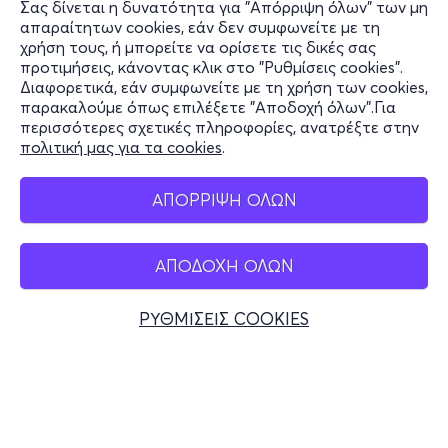
Σας δίνεται η δυνατότητα για "Απόρριψη όλων" των μη
Πληροφορίες
απαραίτητων cookies, εάν δεν συμφωνείτε με τη
χρήση τους, ή μπορείτε να ορίσετε τις δικές σας
Υποστήριξη
προτιμήσεις, κάνοντας κλικ στο "Ρυθμίσεις cookies".
Διαφορετικά, εάν συμφωνείτε με τη χρήση των cookies,
Stay Connected
παρακαλούμε όπως επιλέξετε "Αποδοχή όλων".Για
περισσότερες σχετικές πληροφορίες, ανατρέξτε στην
πολιτική μας για τα cookies
.
Mobile app
ΑΠΟΡΡΙΨΗ ΟΛΩΝ
ΑΠΟΔΟΧΗ ΟΛΩΝ
Ελλάδα
Τηλεφωνικές κρατήσεις
ΡΥΘΜΙΣΕΙΣ COOKIES
+30 2117700000
Δευ - Παρ 10:00 - 18:00
Φυσικά σημεία