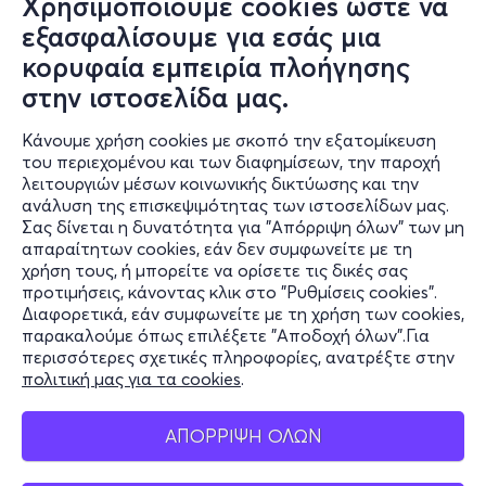
Χρησιμοποιούμε cookies ώστε να
εξασφαλίσουμε για εσάς μια
κορυφαία εμπειρία πλοήγησης
στην ιστοσελίδα μας.
Κάνουμε χρήση cookies με σκοπό την εξατομίκευση
του περιεχομένου και των διαφημίσεων, την παροχή
λειτουργιών μέσων κοινωνικής δικτύωσης και την
ανάλυση της επισκεψιμότητας των ιστοσελίδων μας.
Σας δίνεται η δυνατότητα για "Απόρριψη όλων" των μη
Πληροφορίες
απαραίτητων cookies, εάν δεν συμφωνείτε με τη
χρήση τους, ή μπορείτε να ορίσετε τις δικές σας
Υποστήριξη
προτιμήσεις, κάνοντας κλικ στο "Ρυθμίσεις cookies".
Διαφορετικά, εάν συμφωνείτε με τη χρήση των cookies,
Stay Connected
παρακαλούμε όπως επιλέξετε "Αποδοχή όλων".Για
περισσότερες σχετικές πληροφορίες, ανατρέξτε στην
πολιτική μας για τα cookies
.
Mobile app
ΑΠΟΡΡΙΨΗ ΟΛΩΝ