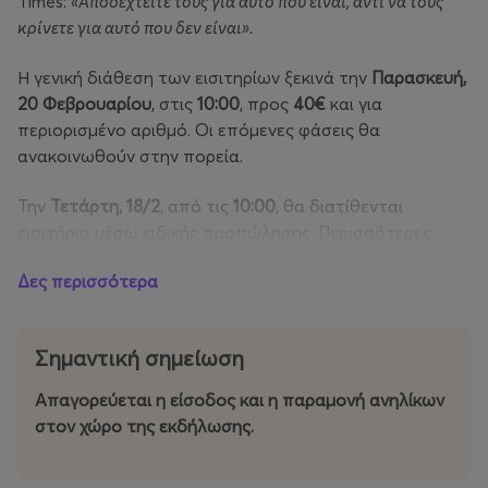
Times:
«Αποδεχτείτε τους για αυτό που είναι, αντί να τους
κρίνετε για αυτό που δεν είναι».
Η γενική διάθεση των εισιτηρίων ξεκινά την
Παρασκευή,
20 Φεβρουαρίου
, στις
10:00
, προς
40€
και για
περιορισμένο αριθμό. Οι επόμενες φάσεις θα
ανακοινωθούν στην πορεία.
Την
Τετάρτη, 18/2
, από τις
10:00
, θα διατίθενται
εισιτήρια μέσω ειδικής προπώλησης. Περισσότερες
πληροφορίες στα επίσημα κανάλια του συγκροτήματος.
Δες περισσότερα
Διάθεση εισιτηρίων:
Σημαντική σημείωση
Τηλεφωνικά στο 2117700000
Online more.com / Floyd.gr
Απαγορεύεται η είσοδος και η παραμονή ανηλίκων
Φυσικά σημεία:
https://www.more.com/gr-
el/physical-spots/
στον χώρο της εκδήλωσης.
Floyd Live Music Venue: Πειραιώς 117, Γκάζι, Αθήνα,