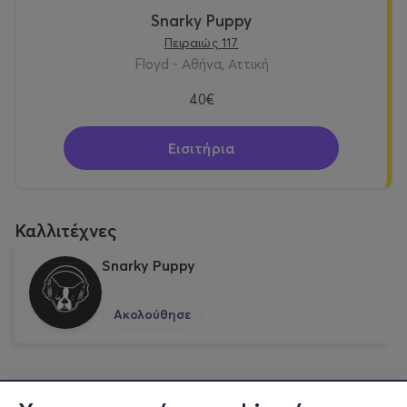
|
YouTube
Snarky Puppy
Πειραιώς 117
Floyd - Αθήνα, Αττική
40€
Εισιτήρια
Καλλιτέχνες
Snarky Puppy
Ακολούθησε