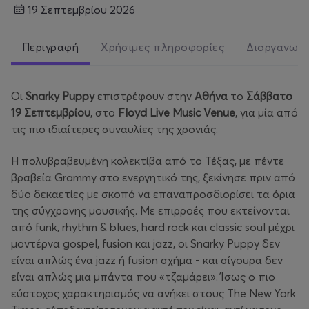
19 Σεπτεμβρίου 2026
Περιγραφή
Χρήσιμες πληροφορίες
Διοργανωτ
Οι
Snarky Puppy
επιστρέφουν στην
Αθήνα
το
Σάββατο
19 Σεπτεμβρίου
, στο
Floyd Live Music Venue
, για μία από
τις πιο ιδιαίτερες συναυλίες της χρονιάς.
Η πολυβραβευμένη κολεκτίβα από το Τέξας, με πέντε
βραβεία Grammy στο ενεργητικό της, ξεκίνησε πριν από
δύο δεκαετίες με σκοπό να επαναπροσδιορίσει τα όρια
της σύγχρονης μουσικής. Με επιρροές που εκτείνονται
από funk, rhythm & blues, hard rock και classic soul μέχρι
μοντέρνα gospel, fusion και jazz, οι Snarky Puppy δεν
είναι απλώς ένα jazz ή fusion σχήμα - και σίγουρα δεν
είναι απλώς μια μπάντα που «τζαμάρει». Ίσως ο πιο
εύστοχος χαρακτηρισμός να ανήκει στους The New York