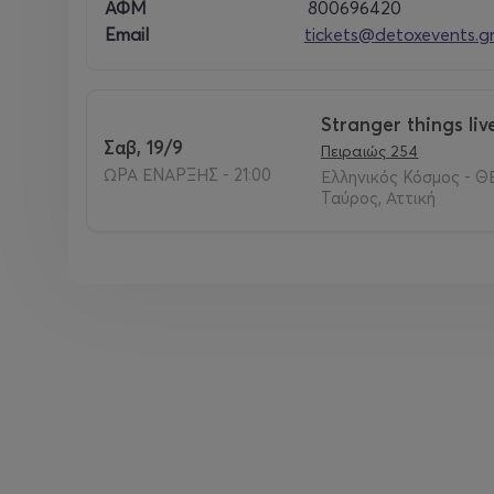
ΑΦΜ
800696420
Email
tickets@detoxevents.g
Πληροφορίες:
www.detoxevents.gr
/ 2109636489
Stranger things liv
Σαβ, 19/9
Πειραιώς 254
ΩΡΑ ΕΝΑΡΞΗΣ - 21:00
Ελληνικός Κόσμος - ΘΕ
Ταύρος, Αττική