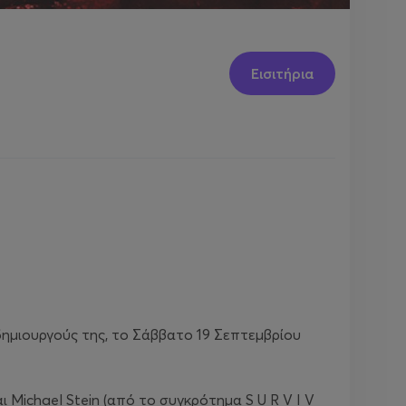
Εισιτήρια
ημιουργούς της, το Σάββατο 19 Σεπτεμβρίου
 Michael Stein (από το συγκρότημα S U R V I V