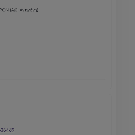
ψηφιότητες για πολλά βραβεία Grammy και
ΟΝ (Αιθ. Αντιγόνη)
ας το ισοδύναμο μιας μουσικής επένδυσης
 εμπειρία, συνεργάστηκαν με τον διάσημο
ο φωτός και γλυπτικής ομίχλης. Το φως αποκτά
ταξύ συναυλίας και κινηματογράφου, καθιστώντας
636489