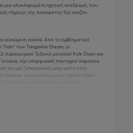
ει μια ολοκληρωμένη ηχητική αναδρομή, που
τούς «ήχους» της πρόσφατης 5ης σαιζόν.
ν κινούμενη εικόνα. Από το εμβληματικό
 Train" των Tangerine Dream, οι
ι παραγωγικοί Τεξανοί μουσικοί Kyle Dixon και
ης Ιντιάνα, την υπερφυσική πανταχού παρούσα
έρος για μια "υπερφυσική μάχη μέσα στην
thers βρήκαν το συγκρότημα και προσέλαβαν
τας ένα φόρτο εργασίας που συνήθως
νικής φαντασίας εποχής της δεκαετίας του '80
 τους για τις πρώτες σεζόν επικεντρώθηκε
 και ατμόσφαιρες που ταίριαζαν στον Eleven
ndtrack των Dixon και Stein να υφαίνεται μέσα
sh. Αυτό το τραγούδι έφτασε στην κορυφή των
Stranger Things τους εκτόξευσε, από
ι Stein και Dixon κέρδισαν ένα βραβείο Emmy