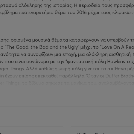
ρτασμό ολόκληρης της ιστορίας. Η περιοδεία τους προσφέρ
ο εμβληματικό εναρκτήριο θέμα του 2016 μέχρι τους κλιμακω
ασης, ορισμένα μουσικά θέματα καταφέρνουν να υπερβούν τη
ο "The Good, the Bad and the Ugly" μέχρι το "Love On A Real
ανότητα να συνοψίζουν μια εποχή, μια ολόκληρη αισθητική. Ο
ργων που είναι συνώνυμο με την "φανταστική πόλη Hawkins τ
anger Things. Αλλά καθώς η μικρή πόλη γίνεται το απίθανο μ
tein έχουν επίσης επεκταθεί παράλληλα. Όταν οι Duffer Bro
nger Things, το δίδυμο σήκωσε τα μανίκια του, αναλαμβάνον
αθώς η σειρά σταδιακά μετατράπηκε από ένα έργο επιστημο
 ο Dixon ανέβηκαν στο ύψος των περιστάσεων. Ενώ η μουσική
 της δεκαετίας του '80, σύντομα θα αξιοποιούσαν μελωδίες
είναι ένας κύριος χαρακτήρας στο Stranger Things, με το sou
οχή τραγούδια, όπως το "Running Up That Hill" της Kate Bu
ταρτη σεζόν. Ομοίως, η ακούραστη δουλειά του δίδυμου στο 
έτες για τον σύγχρονο κινηματογράφο και την τηλεόραση. Ο