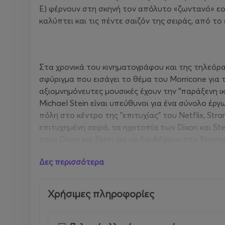
E) φέρνουν στη σκηνή τον απόλυτο «ζωντανό» εο
καλύπτει και τις πέντε σαιζόν της σειράς, από τ
Στα χρονικά του κινηματογράφου και της τηλεόρ
σφύριγμα που εισάγει το θέμα του Morricone για τ
αξιομνημόνευτες μουσικές έχουν την "παράξενη ικ
Michael Stein είναι υπεύθυνοι για ένα σύνολο έ
πόλη στο κέντρο της "επιτυχίας" του Netflix, Str
επιτυχημένη σειρά, τα ηχοτοπία των Dixon και S
τους Dixon και Stein για να δουλέψουν στο Stra
διαχειριζόταν μια ομάδα συνθετών και βοηθών. Κ
Δες περισσότερα
σε ένα εκτεταμένο υπερφυσικό έπος, ο Stein και
στον διαχρονικό ήχο των αναλογικών συνθεσάιζερ
και τον υπερδιάστατο αγώνα του Mike. Η μουσική 
Χρήσιμες πληροφορίες
και έξω από θριαμβευτικά, κατάλληλα για την επ
charts μετά την καθοριστική του χρήση, στην τέ
underground ήρωες συνθεσάιζερ σε βασικούς συνθ