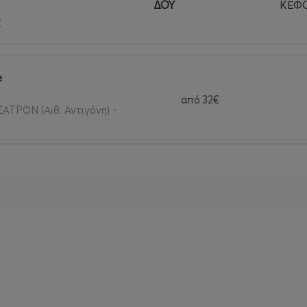
ΔΟΥ
ΚΕΦΟ
r
e
από
32€
ΑΤΡΟΝ (Αιθ. Αντιγόνη) -