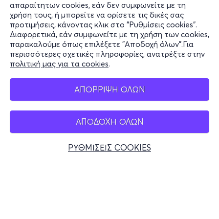
Πληροφορίες
απαραίτητων cookies, εάν δεν συμφωνείτε με τη
χρήση τους, ή μπορείτε να ορίσετε τις δικές σας
Υποστήριξη
προτιμήσεις, κάνοντας κλικ στο "Ρυθμίσεις cookies".
Διαφορετικά, εάν συμφωνείτε με τη χρήση των cookies,
Stay Connected
παρακαλούμε όπως επιλέξετε "Αποδοχή όλων".Για
περισσότερες σχετικές πληροφορίες, ανατρέξτε στην
πολιτική μας για τα cookies
.
Mobile app
ΑΠΟΡΡΙΨΗ ΟΛΩΝ
ΑΠΟΔΟΧΗ ΟΛΩΝ
Ελλάδα
Τηλεφωνικές κρατήσεις
ΡΥΘΜΙΣΕΙΣ COOKIES
+30 2117700000
Δευ - Παρ 10:00 - 18:00
Φυσικά σημεία