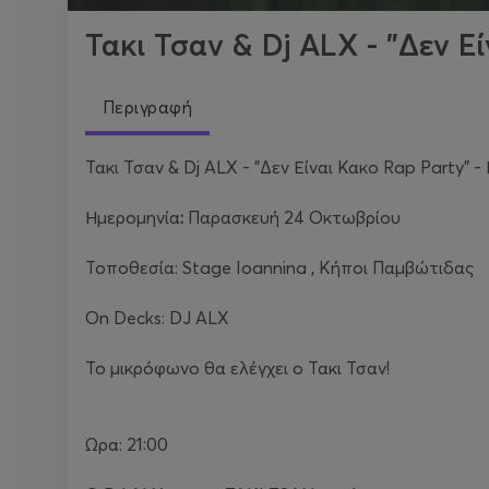
Τακι Τσαν & Dj ALX - "Δεν Ε
Περιγραφή
Τακι Τσαν & Dj ALX - "Δεν Είναι Κακο Rap Party" -
Ημερομηνία
:
Παρασκευή 24 Οκτωβρίου
Τοποθεσία: Stage Ioannina , Κήποι Παμβώτιδας
On Decks: DJ ALX
Το μικρόφωνο θα ελέγχει ο Τακι Τσαν!
Ώρα: 21:00