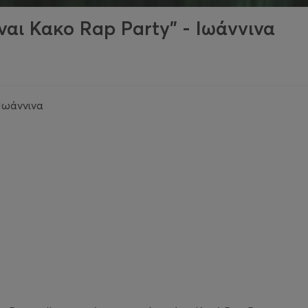
ίναι Κακο Rap Party" - Ιωάννινα
 Ιωάννινα