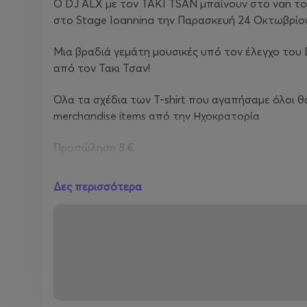
Ο DJ ALX με τον TAKI TSAN μπαίνουν στο van του 
στo Stage Ioannina την Παρασκευή 24 Οκτωβρίο
Μια βραδιά γεμάτη μουσικές υπό τον έλεγχο του 
από τον Τακι Τσαν!
Όλα τα σχέδια των T-shirt που αγαπήσαμε όλοι θα
merchandise items από την Ηχοκρατορία
Προπώληση 8 €
Στη πόρτα 10 €
Δες περισσότερα