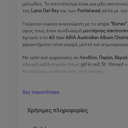
μελωδίες. Το αποτέλεσμα είναι μια μίξη σκοτεινο
της
Lana
Del
Rey
και των
Portishead
, αλλά με τ
Γνώρισαν ευρεία αναγνώριση με το single
“
Bones
”
ύφος τους, έναν συνδυασμό
μοντέρνας
electronic
έφτασε στο
#2 των
ARIA
Australian
Album
Chart
χαρακτήρισαν «ένα κομψό, μεστό και ατμοσφαιρι
Με sold-out εμφανίσεις σε
Λονδίνο
,
Παρίσι
,
Βερολ
πλευρό καλλιτεχνών όπως
girl
in
red
,
St
.
Vincent
κ
παγκόσμιας εναλλακτικής ποπ σκηνής.
Το
The
Warning
τους βρίσκει στην πλέον ώριμη και
πραγματικότητας, με το lead single
“
The
Deep
”
να
Δες περισσότερα
Τιμές εισιτηρίων
:
Χρήσιμες πληροφορίες
Προπώληση: 22€
Ταμείο: 25€