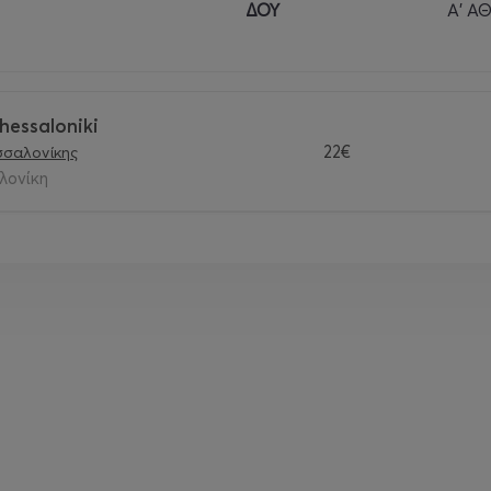
ΔΟΥ
Α' Α
hessaloniki
22€
σσαλονίκης
αλονίκη