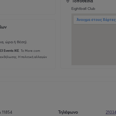
Τοποθεσία
Eightball Club
ρίων
ρα, ώρα ή θέση).
23 Events ΙΚΕ
.
Το More.com
 εκδήλωσης. Η πολιτική αλλαγών
 11854
Τηλέφωνο
2103