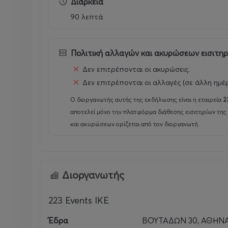
Διάρκεια
Ώρα προσέλευσης: 20:30
90 λεπτά
Ώρα εκκίνησης: 21:30
Παραγωγή: Gazarte, 223 Events
Πολιτική αλλαγών και ακυρώσεων εισιτη
Δεν επιτρέπονται οι ακυρώσεις.
Δεν επιτρέπονται οι αλλαγές (σε άλλη ημέ
Ο διοργανωτής αυτής της εκδήλωσης είναι η εταιρεία
2
αποτελεί μόνο την πλατφόρμα διάθεσης εισιτηρίων της
και ακυρώσεων ορίζεται από τον διοργανωτή.
Διοργανωτής
223 Events ΙΚΕ
Έδρα
ΒΟΥΤΑΔΩΝ 30, ΑΘΗΝΑ