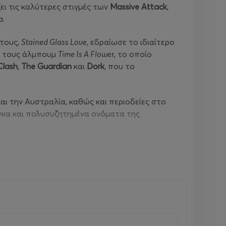
ει τις καλύτερες στιγμές των
Massive
Attack
,
a.
 τους,
Stained
Glass
Love
, εδραίωσε το ιδιαίτερο
ο τους άλμπουμ
Time
Is
A
Flower
, το οποίο
Clash
,
The
Guardian
και
Dork
, που το
αι την Αυστραλία, καθώς και περιοδείες στο
έσκα και πολυσυζητημένα ονόματα της
φιάς και της απειλής, του ονείρου και της
τική ένταση!