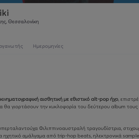
iki
ίκης, Θεσσαλονίκη
ργανωτής
Ημερομηνίες
κινηματογραφική αισθητική με εθιστικό alt-pop ήχο
, επιστρ
οία θα γιορτάσουν την κυκλοφορία του δεύτερου album τους
 υπερταλαντούχα Φιλιππινοαυστραλή τραγουδίστρια, στιχου
α ηχητικό αμάλγαμα από trip-hop beats, ηλεκτρονικά samples