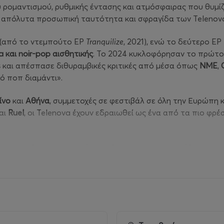
ύ ρομαντισμού, ρυθμικής έντασης και ατμόσφαιρας που θυμίζ
ην απόλυτα προσωπική ταυτότητα και σφραγίδα των Telenov
(από το ντεμπούτο EP
Tranquilize
, 2021), ενώ το δεύτερο EP
a
και
noir
-
pop
αισθητικής
. Το 2024 κυκλοφόρησαν το πρώτ
s
και απέσπασε διθυραμβικές κριτικές από μέσα όπως
NME
,
κό ποπ διαμάντι».
ίνο
και
Αθήνα
, συμμετοχές σε φεστιβάλ σε όλη την Ευρώπη κ
αι
Ruel
, οι Telenova έχουν εδραιωθεί ως ένα από τα πιο φρ
 σκοτεινή φάση τους, εξερευνώντας τα όρια μεταξύ της ομορ
 προϊδεάζει για ένα ταξίδι γεμάτο μυστήριο και συναισθημα