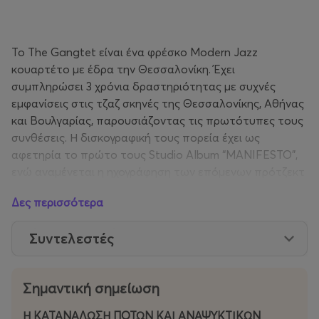
Το The Gangtet είναι ένα φρέσκο Modern Jazz
κουαρτέτο με έδρα την Θεσσαλονίκη. Έχει
συμπληρώσει 3 χρόνια δραστηριότητας με συχνές
εμφανίσεις στις τζαζ σκηνές της Θεσσαλονίκης, Αθήνας
και Βουλγαρίας, παρουσιάζοντας τις πρωτότυπες τους
συνθέσεις. Η δισκογραφική τους πορεία έχει ως
αφετηρία το πρώτο τους Studio Album “MANIFESTO”,
ενώ αναμένεται η ηχογράφηση των επόμενων πρότζεκτ
τους.
Δες περισσότερα
Συντελεστές
Γιάννης Αντώνογλου - Φλάουτο
Σημαντική σημείωση
Ανδρέας Παπακωνσταντίνου - Ηλεκτρική κιθάρα
Η ΚΑΤΑΝΑΛΩΣΗ ΠΟΤΩΝ ΚΑΙ ΑΝΑΨΥΚΤΙΚΩΝ