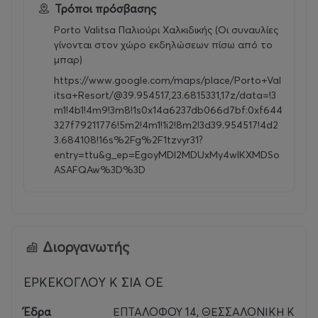
Τρόποι πρόσβασης
Porto Valitsa Παλιούρι Χαλκιδικής (Οι συναυλίες
γίνονται στον χώρο εκδηλώσεων πίσω από το
μπαρ)
https://www.google.com/maps/place/Porto+Val
itsa+Resort/@39.954517,23.6815331,17z/data=!3
m1!4b1!4m9!3m8!1s0x14a6237db066d7bf:0xf644
327f79211776!5m2!4m1!1i2!8m2!3d39.954517!4d2
3.684108!16s%2Fg%2F1tzvyr31?
entry=ttu&g_ep=EgoyMDI2MDUxMy4wIKXMDSo
ASAFQAw%3D%3D
Διοργανωτής
ΕΡΚΕΚΟΓΛΟΥ Κ ΣΙΑ ΟΕ
Έδρα
ΕΠΤΑΛΟΦΟΥ 14, ΘΕΣΣΑΛΟΝΙΚΗ Κ