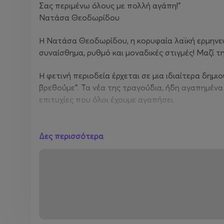
Σας περιμένω όλους με πολλή αγάπη!"
Νατάσα Θεοδωρίδου
Η Νατάσα Θεοδωρίδου, η κορυφαία λαϊκή ερμηνεύτ
συναίσθημα, ρυθμό και μοναδικές στιγμές! Μαζί 
Η φετινή περιοδεία έρχεται σε μια ιδιαίτερα δημ
βρεθούμε". Τα νέα της τραγούδια, ήδη αγαπημένα
επιτυχίες που όλοι έχουμε αγαπήσει.
Η περιοδεία θα ξεκινήσει από την Αθήνα και θα σ
Δες περισσότερα
Μουσική, συναίσθημα και αξέχαστες καλοκαιρινές
ΝΑΤΑΣΑ ΘΕΟΔΩΡΙΔΟΥ live στην Καλαμάτα
Σάββατο 21 Ιουνίου 2025
γήπεδο Μεσσηνιακού - Καλαμάτα