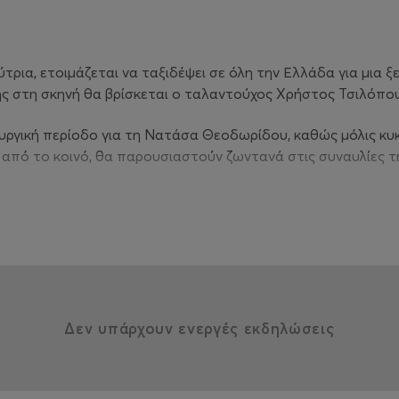
ρια, ετοιμάζεται να ταξιδέψει σε όλη την Ελλάδα για μια ξ
της στη σκηνή θα βρίσκεται ο ταλαντούχος Χρήστος Τσιλόπο
ιουργική περίοδο για τη Νατάσα Θεοδωρίδου, καθώς μόλις κυ
 από το κοινό, θα παρουσιαστούν ζωντανά στις συναυλίες τη
υνεχιστεί σε επιλεγμένους προορισμούς σε όλη την Ελλάδα!
 βραδιές!
Δεν υπάρχουν ενεργές εκδηλώσεις