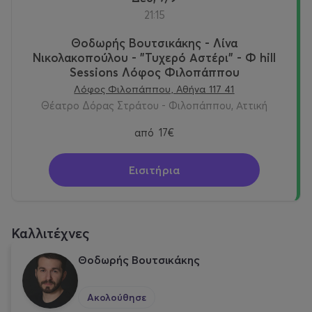
21:15
Θοδωρής Βουτσικάκης - Λίνα
ΧΟΡΗΓΟΙ
:
ΜΕΤΑΧΑ
|
ΝΗΣΟΣ
Νικολακοπούλου - "Τυχερό Αστέρι" - Φ hill
Sessions Λόφος Φιλοπάππου
Λόφος Φιλοπάππου, Αθήνα 117 41
ΧΟΡΗΓΟΙ
ΕΠΙΚΟΙΝΩΝΙΑΣ
:
ΕΡΤ
|
ΔΕΥΤΕΡΟ
Θέατρο Δόρας Στράτου - Φιλοπάππου, Αττική
ΠΡΟΓΡΑΜΜΑ
|
KOSMOS
|
VOICE
|
ATHENS VOICE
|
ΑΘΗΝΟΡΑΜΑ
|
CULTURENOW
|
READER
από
17€
Εισιτήρια
Καλλιτέχνες
Θοδωρής Βουτσικάκης
Ακολούθησε