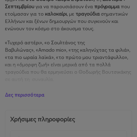
Σεπτεμβρίου
για να παρουσιάσουν ένα
πρόγραμμα
που
ετοίμασαν για το
καλοκαίρι
, με
τραγούδια
σημαντικών
Ελλήνων και ξένων δημιουργών που συγκινούν και
ενώνουν τον κόσμο στο άκουσμα τους.
«Τυχερό αστέρι», «ο Σουλτάνος της
Βαβυλώνας», «Amado mio», «της καληνύχτας τα φιλιά»,
«τα πιο ωραία λαϊκά», «το πρώτο μου τριαντάφυλλο»,
και η «όμορφη ζωή» είναι μερικά από τα πολλά
τραγούδια που θα ερμηνεύσει ο Θοδωρής Βουτσικάκης
σε αυτή τη συναυλία.
«Είμαστε έτοιμοι μαζί με την 6μελή ορχήστρα μας να
Δες περισσότερα
δώσουμε από τώρα αυτό το καλοκαιρινό ραντεβού.»
Καλλιτεχνική επιμέλεια:
Λίνα Νικολακοπούλου
Χρήσιμες πληροφορίες
Μαζί του στη σκηνή έξι κορυφαίοι σολίστες μουσικοί.