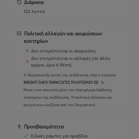
Διάρκεια
Χρήστος Θεοδώρου
- πιάνο,
Θάνος Σταυρίδης
-
120 λεπτά
ακορντεόν
Νίκος Σκομόπουλος
- τύμπανα,
Πέτρος Κρεμυζάκης
-
μπάσο
Πολιτική αλλαγών και ακυρώσεων
Νίκος Σαμαράς
- μπουζούκι - μαντολίνο – τρομπέτα
εισιτηρίων
Στέλλα Τέμπρελη
– τσέλο
Δεν επιτρέπονται οι ακυρώσεις.
Μουσική Διεύθυνση :
Χρήστος Θεοδώρου
Δεν επιτρέπονται οι αλλαγές (σε άλλη
ημέρα, ώρα ή θέση).
Ηχοληψία
: Βασίλης Βακετατζής
Ο διοργανωτής αυτής της εκδήλωσης είναι η εταιρεία
BRIGHT DAYS ΠΑΡΑΓΩΓΕΣ ΠΟΛΙΤΙΣΜΟΥ ΕΕ
.
Το
Management
:
ΑΠΟΗΧΟΣ
PRODUCTIONS
More.com αποτελεί μόνο την πλατφόρμα διάθεσης
εισιτηρίων της εκδήλωσης. Η πολιτική αλλαγών και
Θοδωρής Βουτσικάκης @
ακυρώσεων ορίζεται από τον διοργανωτή.
Instagram
|
Facebook
|
TikTok
Προσβασιμότητα
Πληροφορίες
:
Ειδικές ράμπες για αμαξίδια
Θοδωρής Βουτσικάκης – Λίνα Νικολακοπούλου –