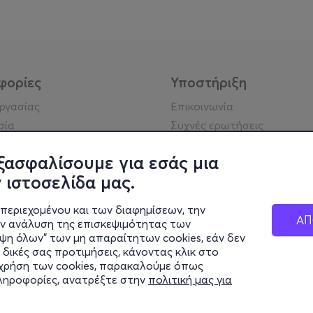
φορίες
Υποστήριξη
εργασίας
Επικοινωνία
σία
Συχνές ερωτήσεις
ήσης
Πράξη για τις ψηφιακές
Υπηρεσίες
ξασφαλίσουμε για εσάς μια
ή απορρήτου
Σύνδεση reseller
 ιστοσελίδα μας.
σημείωση
 κοινότητας
περιεχομένου και των διαφημίσεων, την
ΑΠ
ην ανάλυση της επισκεψιμότητας των
ιψη όλων" των μη απαραίτητων cookies, εάν δεν
κά στοιχεία
 δικές σας προτιμήσεις, κάνοντας κλικ στο
ς Εταιρείας
η χρήση των cookies, παρακαλούμε όπως
Διαφάνειας
πληροφορίες, ανατρέξτε στην
πολιτική μας για
ς cookies