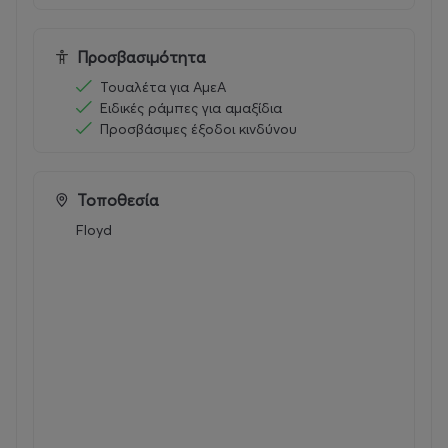
μετατραπεί στο ιδανικό σκηνικό για μια βραδιά ωμής
έντασης και ελευθερίας - ακριβώς όπως αρμόζει σε
έναν καλλιτέχνη που δεν έμαθε ποτέ να μένει στάσιμος.
Προσβασιμότητα
Τουαλέτα για ΑμεΑ
Follow Ty Segall
Ειδικές ράμπες για αμαξίδια
Προσβάσιμες έξοδοι κινδύνου
Official website
|
Instagram
|
Drag City
|
Bandcamp
|
Spotify
Τοποθεσία
Floyd
Διάθεση
εισιτηρίων
:
Τηλεφωνικά στο 2117700000
Online more.com / Floyd.gr
Φυσικά σημεία:
https://www.more.com/gr-
el/physical-spots/
Floyd Live Music Venue: Πειραιώς 117, Γκάζι, Αθήνα,
πλησίον του Στ. Μετρό Κεραμεικός / Τηλ. 210 3416706