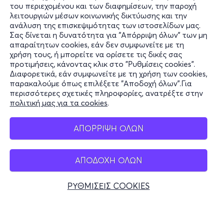
του περιεχομένου και των διαφημίσεων, την παροχή
λειτουργιών μέσων κοινωνικής δικτύωσης και την
ανάλυση της επισκεψιμότητας των ιστοσελίδων μας.
Σας δίνεται η δυνατότητα για "Απόρριψη όλων" των μη
Πληροφορίες
απαραίτητων cookies, εάν δεν συμφωνείτε με τη
χρήση τους, ή μπορείτε να ορίσετε τις δικές σας
Υποστήριξη
προτιμήσεις, κάνοντας κλικ στο "Ρυθμίσεις cookies".
Διαφορετικά, εάν συμφωνείτε με τη χρήση των cookies,
Stay Connected
παρακαλούμε όπως επιλέξετε "Αποδοχή όλων".Για
περισσότερες σχετικές πληροφορίες, ανατρέξτε στην
πολιτική μας για τα cookies
.
Mobile app
ΑΠΟΡΡΙΨΗ ΟΛΩΝ
ΑΠΟΔΟΧΗ ΟΛΩΝ
Ελλάδα
Τηλεφωνικές κρατήσεις
ΡΥΘΜΙΣΕΙΣ COOKIES
+30 2117700000
Δευ - Παρ 10:00 - 18:00
Φυσικά σημεία