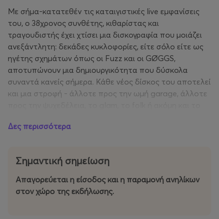
Με σήμα-κατατεθέν τις καταιγιστικές live εμφανίσεις
του, ο 38χρονος συνθέτης, κιθαρίστας και
τραγουδιστής έχει χτίσει μια δισκογραφία που μοιάζει
ανεξάντλητη: δεκάδες κυκλοφορίες, είτε σόλο είτε ως
ηγέτης σχημάτων όπως οι Fuzz και οι GØGGS,
αποτυπώνουν μια δημιουργικότητα που δύσκολα
συναντά κανείς σήμερα. Κάθε νέος δίσκος του αποτελεί
και μια στροφή - άλλοτε προς την ωμή garage, άλλοτε
προς την ψυχεδέλεια, το glam, το folk ή ακόμη και το
prog και το metal. Ο Segall κοιτά πάντα μπροστά· κι αν
Δες περισσότερα
επιστρέφει στις ρίζες, το κάνει για να συνομιλήσει
δημιουργικά με τους μουσικούς του ήρωες.
Σημαντική σημείωση
Ανάμεσα στις επιρροές που ο ίδιος έχει αναφέρει
βρίσκονται οι Hawkwind, David Bowie, Marc Bolan,
Απαγορεύεται η είσοδος και η παραμονή ανηλίκων
Black Sabbath, The Stooges, The Beatles, The Byrds και
στον χώρο της εκδήλωσης.
Black Flag - ένα μωσαϊκό ήχων που εξηγεί τη διαρκή
του μεταμόρφωση. Παρά το hype που συχνά συνοδεύει