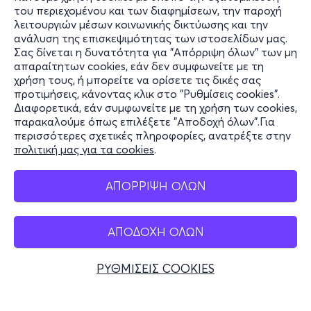
του περιεχομένου και των διαφημίσεων, την παροχή
λειτουργιών μέσων κοινωνικής δικτύωσης και την
ανάλυση της επισκεψιμότητας των ιστοσελίδων μας.
Σας δίνεται η δυνατότητα για "Απόρριψη όλων" των μη
Πληροφορίες
απαραίτητων cookies, εάν δεν συμφωνείτε με τη
χρήση τους, ή μπορείτε να ορίσετε τις δικές σας
Υποστήριξη
προτιμήσεις, κάνοντας κλικ στο "Ρυθμίσεις cookies".
Διαφορετικά, εάν συμφωνείτε με τη χρήση των cookies,
Stay Connected
παρακαλούμε όπως επιλέξετε "Αποδοχή όλων".Για
περισσότερες σχετικές πληροφορίες, ανατρέξτε στην
πολιτική μας για τα cookies
.
Mobile app
ΑΠΟΡΡΙΨΗ ΟΛΩΝ
ΑΠΟΔΟΧΗ ΟΛΩΝ
Ελλάδα
Τηλεφωνικές κρατήσεις
ΡΥΘΜΙΣΕΙΣ COOKIES
+30 2117700000
Δευ - Παρ 10:00 - 18:00