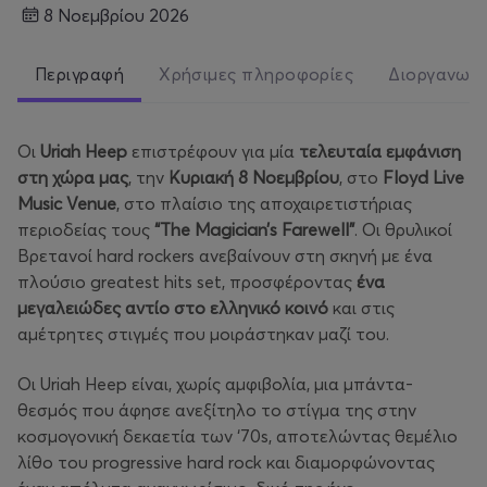
8 Νοεμβρίου 2026
Περιγραφή
Χρήσιμες πληροφορίες
Διοργανωτ
Οι
Uriah
Heep
επιστρέφουν για μία
τελευταία εμφάνιση
στη χώρα μας
, την
Κυριακή 8 Νοεμβρίου
, στο
Floyd
Live
Music
Venue
, στο πλαίσιο της αποχαιρετιστήριας
περιοδείας τους
“
The
Magician
’
s
Farewell
”
. Οι θρυλικοί
Βρετανοί hard rockers ανεβαίνουν στη σκηνή με ένα
πλούσιο greatest hits set, προσφέροντας
ένα
μεγαλειώδες αντίο στο ελληνικό κοινό
και στις
αμέτρητες στιγμές που μοιράστηκαν μαζί του.
Οι Uriah Heep είναι, χωρίς αμφιβολία, μια μπάντα-
θεσμός που άφησε ανεξίτηλο το στίγμα της στην
κοσμογονική δεκαετία των ‘70s, αποτελώντας θεμέλιο
λίθο του progressive hard rock και διαμορφώνοντας