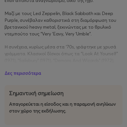
έναν απόλυτα αναγνωρίσιμο, δικό της ήχο.
Μαζί με τους Led Zeppelin, Black Sabbath και Deep
Purple, συνέβαλαν καθοριστικά στη διαμόρφωση του
βρετανικού heavy metal, ξεκινώντας με το θρυλικό
ντεμπούτο τους “Very ‘Eavy, Very ‘Umble”.
Η συνέχεια, κυρίως μέσα στα ‘70s, γράφτηκε με χρυσά
γράμματα. Κλασικοί δίσκοι όπως τα “Look At Yourself”
(1971), “Salisbury” (1971), “Demons And Wizards” (1972),
“The Magician’s Birthday” (1972), “Firefly” (1977), αλλά και
Δες περισσότερα
μεταγενέστερες κυκλοφορίες όπως τα “Sea Of Light”
(1995) και “Wake The Sleeper” (2008), περιλαμβάνουν
τραγούδια-ύμνους για γενιές ακροατών, όπως τα
Σημαντική σημείωση
“Gypsy”, “July Morning”, “Easy Livin’”, “Sunrise” και “Lady in
Black”.
Απαγορεύεται η είσοδος και η παραμονή ανηλίκων
στον χώρο της εκδήλωσης.
Η χαρακτηριστική χρήση πολυφωνικών φωνητικών σε
ένα heavy rock πλαίσιο τους χάρισε τον τίτλο «The