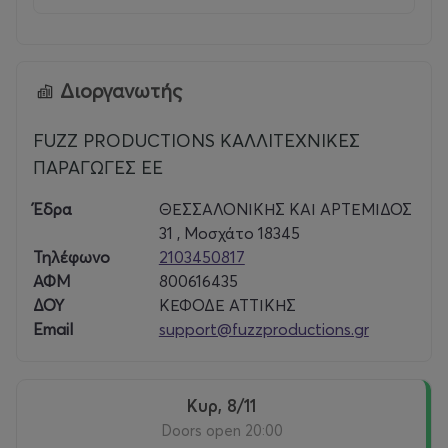
πλησίον του Στ. Μετρό Κεραμεικός / Τηλ. 210 3416706
Follow Floyd:
Διοργανωτής
Official Website
|
Facebook
|
Instagram
|
TikTok
|
YouTube
FUZZ PRODUCTIONS ΚΑΛΛΙΤΕΧΝΙΚΕΣ
ΠΑΡΑΓΩΓΕΣ ΕΕ
Έδρα
ΘΕΣΣΑΛΟΝΙΚΗΣ ΚΑΙ ΑΡΤΕΜΙΔΟΣ
31 , Μοσχάτο 18345
Τηλέφωνο
2103450817
ΑΦΜ
800616435
ΔΟΥ
ΚΕΦΟΔΕ ΑΤΤΙΚΗΣ
Email
support@fuzzproductions.gr
Κυρ, 8/11
Doors open 20:00