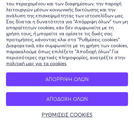
του περιεχομένου και των διαφημίσεων, την παροχή
λειτουργιών μέσων κοινωνικής δικτύωσης και την
ανάλυση της επισκεψιμότητας των ιστοσελίδων μας.
Σας δίνεται η δυνατότητα για "Απόρριψη όλων" των μη
Πληροφορίες
απαραίτητων cookies, εάν δεν συμφωνείτε με τη
χρήση τους, ή μπορείτε να ορίσετε τις δικές σας
Υποστήριξη
προτιμήσεις, κάνοντας κλικ στο "Ρυθμίσεις cookies".
Διαφορετικά, εάν συμφωνείτε με τη χρήση των cookies,
Stay Connected
παρακαλούμε όπως επιλέξετε "Αποδοχή όλων".Για
περισσότερες σχετικές πληροφορίες, ανατρέξτε στην
πολιτική μας για τα cookies
.
Mobile app
ΑΠΟΡΡΙΨΗ ΟΛΩΝ
ΑΠΟΔΟΧΗ ΟΛΩΝ
Ελλάδα
Τηλεφωνικές κρατήσεις
ΡΥΘΜΙΣΕΙΣ COOKIES
+30 2117700000
Δευ - Παρ 10:00 - 18:00
Φυσικά σημεία