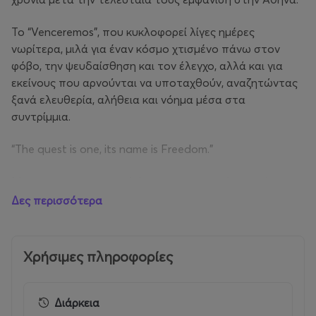
Το “Venceremos”, που κυκλοφορεί λίγες ημέρες
νωρίτερα, μιλά για έναν κόσμο χτισμένο πάνω στον
φόβο, την ψευδαίσθηση και τον έλεγχο, αλλά και για
εκείνους που αρνούνται να υποταχθούν, αναζητώντας
ξανά ελευθερία, αλήθεια και νόημα μέσα στα
συντρίμμια.
“The quest is one, its name is Freedom.”
Με τον χαρακτηριστικό ήχο τους, που ενώνει το heavy
rock και την ψυχεδέλεια με την ελληνική παράδοση, οι
Δες περισσότερα
VIC έχουν διαγράψει μια εντυπωσιακή πορεία με
συνεχόμενα sold out live σε Ελλάδα και εξωτερικό.
Χρήσιμες πληροφορίες
Αντί να ακολουθούν τάσεις, συνεχίζουν να εξελίσσουν
τον ήχο και την ταυτότητά τους, παρουσιάζοντας το
πιο φιλόδοξο και πολυδιάστατο υλικό της μέχρι τώρα
Διάρκεια
πορείας τους.