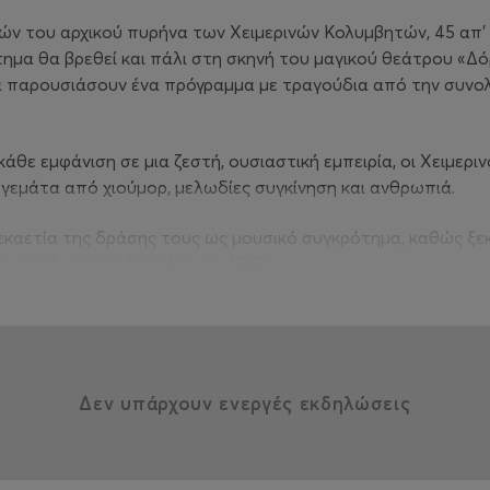
λών του αρχικού πυρήνα των Χειμερινών Κολυμβητών, 45 απ’ 
τημα θα βρεθεί και πάλι στη σκηνή του μαγικού θεάτρου «
α παρουσιάσουν ένα πρόγραμμα με τραγούδια από την συνολ
άθε εμφάνιση σε μια ζεστή, ουσιαστική εμπειρία, οι Χειμερ
 γεμάτα από χιούμορ, μελωδίες συγκίνηση και ανθρωπιά.
εκαετία της δράσης τους ως μουσικό συγκρότημα, καθώς ξεκί
ς πυρήνας είχε ξεκινήσει το 1965.
Δεν υπάρχουν ενεργές εκδηλώσεις