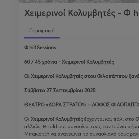
Χειμερινοί Κολυμβητές - Φ hi
Περιγραφή
Φ
hill
Sessions
60 / 45 χρόνια - Χειμερινοί Κολυμβητές
Οι Χειμερινοί Κολυμβητές στου Φιλοπάππου ξανά…
Σάββατο 27 Σεπτεμβρίου 2025
ΘΕΑΤΡΟ «ΔΟΡΑ ΣΤΡΑΤΟΥ» – ΛΟΦΟΣ ΦΙΛΟΠΑΠΠ
Οι
Χειμερινοί Κολυμβητές
έρχονται και πάλι στο
Θ
αλλιώς! Η sold out συναυλία τους τον Ιούνιο σήμ
Μπακιρτζή να ανανεώνει το συναυλιακό τους ραν