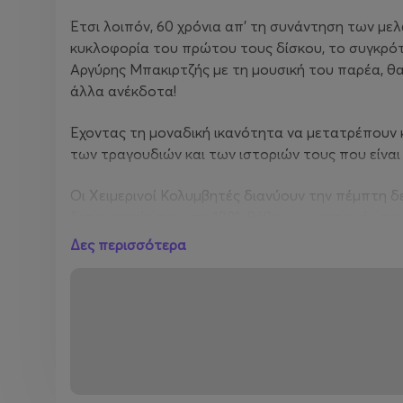
Έτσι λοιπόν, 60 χρόνια απ’ τη συνάντηση των με
κυκλοφορία του πρώτου τους δίσκου, το συγκρό
Αργύρης Μπακιρτζής με τη μουσική του παρέα, θ
άλλα ανέκδοτα!
Έχοντας τη μοναδική ικανότητα να μετατρέπουν κ
των τραγουδιών και των ιστοριών τους που είναι
Οι Χειμερινοί Κολυμβητές διανύουν την πέμπτη δ
δισκογραφία τους το 1981. Βέβαια, ο κεντρικός του
Δες περισσότερα
Θα εμφανιστούν με την εξής σύνθεση:
Aργύρης Μπακιρτζής: φωνή
Κώστας Βόμβολος: ακορντεόν
Παναγιώτης Μανουηλίδης (Panù): κιθάρα
Θοδωρής Ρέλλος: σαξόφωνο
Διονύσιος Ρούσσος: φωνή