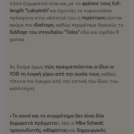
πόσο ξεχωριστοί είναι και, με το
φρέσκο τους full-
length “Labyrinth”
και έχοντάς το παρουσιάσει
πρόσφατα στην ολότητά του, η
περίσταση
γίνεται
ακόμα πιο
ιδιαίτερη
, καθώς περιμέναμε διακαώς το
διάδοχο του σπουδαίου “Talos”
εδώ και σχεδόν 8
χρόνια.
Ας δούμε όμως
πώς πραγματεύονται οι ίδιοι οι
ΥΟΒ τη λογική γύρω από την ουσία τους
, καθώς
τίποτα πιο έγκυρο από την οπτική του ίδιου του
καλλιτέχνη:
«
Το κοινό και το συγκρότημα δεν είναι δύο
ξεχωριστά πράγματα
», λέει ο
Mike Scheidt
,
τραγουδιστής
,
κιθαρίστας
και
δημιουργικός