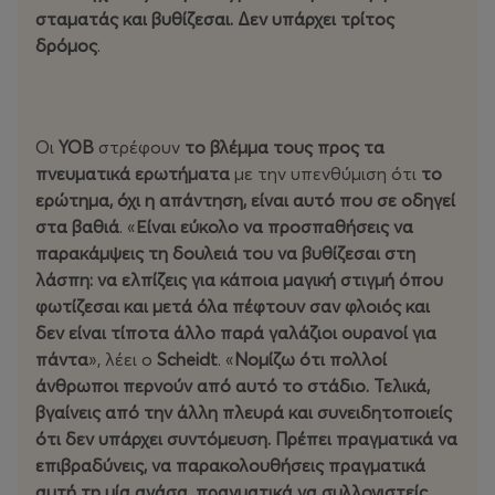
σταματάς και βυθίζεσαι. Δεν υπάρχει τρίτος
δρόμος
.
Οι
YOB
στρέφουν
το βλέμμα τους προς τα
πνευματικά ερωτήματα
με την υπενθύμιση ότι
το
ερώτημα, όχι η απάντηση, είναι αυτό που σε οδηγεί
στα βαθιά
. «
Είναι εύκολο να προσπαθήσεις να
παρακάμψεις τη δουλειά του να βυθίζεσαι στη
λάσπη: να ελπίζεις για κάποια μαγική στιγμή όπου
φωτίζεσαι και μετά όλα πέφτουν σαν φλοιός και
δεν είναι τίποτα άλλο παρά γαλάζιοι ουρανοί για
πάντα
», λέει ο
Scheidt
. «
Νομίζω ότι πολλοί
άνθρωποι περνούν από αυτό το στάδιο. Τελικά,
βγαίνεις από την άλλη πλευρά και συνειδητοποιείς
ότι δεν υπάρχει συντόμευση. Πρέπει πραγματικά να
επιβραδύνεις, να παρακολουθήσεις πραγματικά
αυτή τη μία ανάσα, πραγματικά να συλλογιστείς