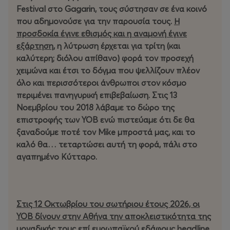
Festival στο Gagarin, τους σύστησαν σε ένα κοινό
που αδημονούσε για την παρουσία τους.
Η
προσδοκία έγινε εθισμός και η αναμονή έγινε
εξάρτηση
, η λύτρωση έρχεται για τρίτη (και
καλύτερη; διόλου απίθανο) φορά τον προσεχή
χειμώνα και έτσι το δόγμα που ψελλίζουν πλέον
όλο και περισσότεροι άνθρωποι στον κόσμο
περιμένει πανηγυρική επιβεβαίωση. Στις 13
Νοεμβρίου του 2018 λάβαμε το δώρο της
επιστροφής των YOB ενώ πιστεύαμε ότι δε θα
ξαναδούμε ποτέ τον Mike μπροστά μας, και το
καλό θα… τεταρτώσει αυτή τη φορά, πάλι στο
αγαπημένο Κύτταρο.
Στις 12 Οκτωβρίου του σωτήριου έτους 2026, οι
YOB δίνουν στην Αθήνα την αποκλειστικότητα της
μοναδικής τους επί ευρωπαϊκού εδάφους headline