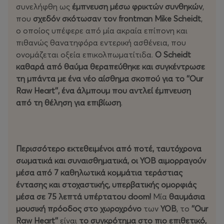
συνελήφθη ως
έμπνευση μέσω φρικτών συνθηκών
,
που
σχεδόν σκότωσαν τον frontman Mike Scheidt
,
ο οποίος υπέφερε από μία ακραία επίπονη και
πιθανώς θανατηφόρα εντερική ασθένεια, που
ονομάζεται οξεία επικολπωματίτιδα.
Ο Scheidt
καθαρά από θαύμα θεραπεύθηκε και συγκέντρωσε
τη μπάντα με ένα νέο αίσθημα σκοπού για το ''Our
Raw Heart'', ένα άλμπουμ που αντλεί έμπνευση
από τη θέληση για επιβίωση
.
Περισσότερο εκτεθειμένοι από ποτέ, ταυτόχρονα
σωματικά και συναισθηματικά, οι ΥΟΒ αιμορραγούν
μέσα από 7 καθηλωτικά κομμάτια τεράστιας
έντασης και στοχαστικής, υπερβατικής ομορφιάς
μέσα σε 75 λεπτά υπέρτατου doom!
Mία
θαυμάσια
μουσική πρόοδος στο χωροχρόνο
των
ΥΟΒ
, το
''Our
Raw Heart''
είναι
το συγκρότημα στο πιο επιθετικό,