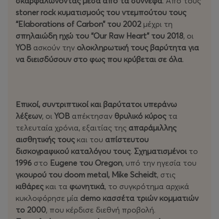
σκαρφαλώνοντας μέσα από τα σύννεφα
. Από τους
stoner rock κυματισμούς του ντεμπούτου τους
“Elaborations of Carbon” του 2002
μέχρι τη
σπηλαιώδη ηχώ του “Our Raw Heart” του 2018
, οι
YOB
ασκούν την
ολοκληρωτική τους βαρύτητα για
να διεισδύσουν στο φως που κρύβεται σε όλα
.
Επικοί, συντριπτικοί και βαρύτατοι υπεράνω
λέξεων
, οι
YOB
απέκτησαν
θρυλικό κύρος
τα
τελευταία χρόνια, εξαιτίας της
απαράμιλλης
αισθητικής
τους
και του
απίστευτου
δισκογραφικού καταλόγου τους
.
Σχηματισμένοι
το
1996
στο
Eugene του Oregon
, υπό την ηγεσία του
γκουρού του doom metal, Mike Scheidt
, στις
κιθάρες
και τα
φωνητικά
, το συγκρότημα αρχικά
κυκλοφόρησε μία
demo κασσέτα τριών κομματιών
το 2000
, που κέρδισε διεθνή προβολή.