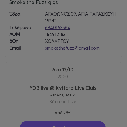
Smoke the Fuzz gigs
Έδρα
ΑΓΑΘΩΝΟΣ 39, ΑΓΙΑ ΠΑΡΑΣΚΕΥΗ
15343
Τηλέφωνο
6940163564
ΑΦΜ
164912183
ΔΟΥ
ΧΟΛΑΡΓΟΥ
Email
smokethefuzz@gmail.com
Δευ 12/10
20:30
YOB live @ Kyttaro Live Club
Athens, Attiki
Κύτταρο Live
από
29€