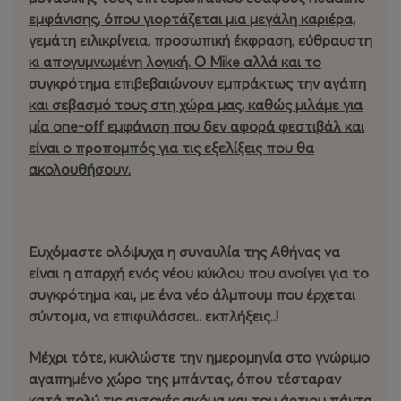
εμφάνισης, όπου γιορτάζεται μια μεγάλη καριέρα,
γεμάτη ειλικρίνεια, προσωπική έκφραση, εύθραυστη
κι απογυμνωμένη λογική. Ο Mike αλλά και το
συγκρότημα επιβεβαιώνουν εμπράκτως την αγάπη
και σεβασμό τους στη χώρα μας, καθώς μιλάμε για
μία one-off εμφάνιση που δεν αφορά φεστιβάλ και
είναι ο προπομπός για τις εξελίξεις που θα
ακολουθήσουν.
Ευχόμαστε ολόψυχα η συναυλία της Αθήνας να
είναι η απαρχή ενός νέου κύκλου που ανοίγει για το
συγκρότημα και, με ένα νέο άλμπουμ που έρχεται
σύντομα, να επιφυλάσσει.. εκπλήξεις..!
Μέχρι τότε, κυκλώστε την ημερομηνία στο γνώριμο
αγαπημένο χώρο της μπάντας, όπου τέσταραν
κατά πολύ τις αντοχές ακόμα και του άρτιου πάντα