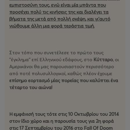
εμπιστοσύνη τους, ενώ είναι μία μπάντα που
προσέχει πολύ τις κινήσεις της και διαλέγει τα
βήματα της μετά από πολλή σκέψη, και γι’αυτό
νιώθουμε άλλη μια φορά τεράστια τιμή.
Στον τόπο που συνετέλεσε το πρώτο τους
''έγκλημα'' επί Ελληνικού εδάφους, στο
Κύτταρο
, οι
Αμερικάνοι θα μας παρουσιαστούν περισσότερο
από ποτέ πολυσυλλογικοί, καθώς πλέον έχουμε
επίσημο εορτασμό μίας πορείας που καλύπτει ένα
τέταρτο του αιώνα!
Η εμφάνισή τους τότε στις 10 Οκτωβρίου του 2014
στον ίδιο χώρο και η παρουσία τους για 2η φορά
στις 17 Σεπτεμβρίου του 2016 στο Fall Of Doom