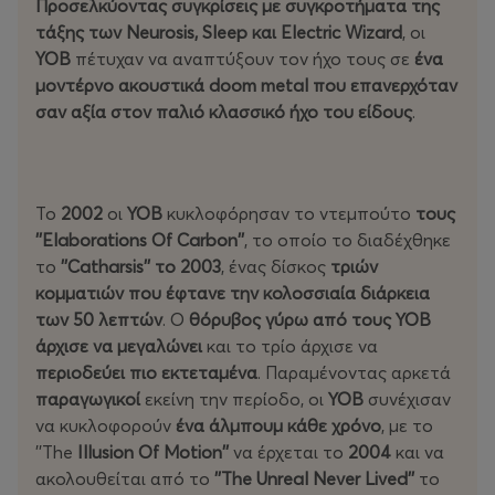
Προσελκύοντας συγκρίσεις με συγκροτήματα της
τάξης των Neurosis, Sleep και Electric Wizard
, οι
YOB
πέτυχαν να αναπτύξουν τον ήχο τους σε
ένα
μοντέρνο ακουστικά doom metal που επανερχόταν
σαν αξία στον παλιό κλασσικό ήχο του είδους
.
Το
2002
οι
ΥΟΒ
κυκλοφόρησαν το ντεμπούτο
τους
''Elaborations Of Carbon''
, το οποίο το διαδέχθηκε
το
''Catharsis'' το 2003
, ένας δίσκος
τριών
κομματιών που έφτανε την κολοσσιαία διάρκεια
των 50 λεπτών
. Ο
θόρυβος γύρω από τους ΥΟΒ
άρχισε να μεγαλώνει
και το τρίο άρχισε να
περιοδεύει πιο εκτεταμένα
. Παραμένοντας αρκετά
παραγωγικοί
εκείνη την περίοδο, οι
ΥΟΒ
συνέχισαν
να κυκλοφορούν
ένα άλμπουμ κάθε χρόνο
, με το
''The
Illusion Of Motion''
να έρχεται το
2004
και να
ακολουθείται από το
''The Unreal Never Lived''
το