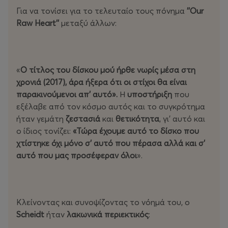
Για να τονίσει για το τελευταίο τους πόνημα
''Our
Raw Heart''
μεταξύ άλλων:
«
O τίτλος του δίσκου μού ήρθε νωρίς μέσα στη
χρονιά (2017), άρα ήξερα ότι οι στίχοι θα είναι
παρακινούμενοι απ' αυτό».
Η
υποστήριξη
που
εξέλαβε από τον κόσμο αυτός και το συγκρότημα
ήταν γεμάτη
ζεστασιά
και
θετικότητα
, γι' αυτό και
ο ίδιος τονίζει:
«Τώρα έχουμε αυτό το δίσκο που
χτίστηκε όχι μόνο σ' αυτό που πέρασα αλλά και σ'
αυτό που μας προσέφεραν όλοι
».
Κλείνοντας και συνοψίζοντας το νόημά του, ο
Scheidt
ήταν
λακωνικά περιεκτικός
: