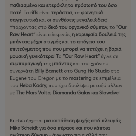
παθιασμένο και ετερόκλητο πρόσωπό του όσο
ποτέ
. Τα
riffs
είναι
τεράστια
, τα
φωνητικά
σαγηνευτικά
και οι
συνθέσεις μεγαλειώδεις
!
Υπάρχοντας στο
δικό του οργανικό σύμπαν
, το
''Our
Raw Heart''
είναι ειλικρινώς
η κορυφαία δουλειά της
μπάντας μέχρι στιγμής
και
το απόγειο του
επιτεύγματος που που μπορεί να πετύχει η βαριά
μουσική γενικότερα
! Το
''Our Raw Heart''
έγινε σε
συμπαραγωγή
της
μπάντας
και του χρόνιου
συνεργάτη
Billy Barnett
στο
Gung Ho Studio
στο
Eugene του Oregon με το
mastering
σε επιμέλεια
του
Heba Kadry
, που έχει δουλέψει μεταξύ άλλων
με
The Mars Volta, Diamanda Galas και Slowdive
!
Κι εδώ έρχεται
μια κατάθεση ψυχής από πλευράς
Mike Scheidt για όσα πέρασε και που κάποια
ανώτερη δύναμη - άγνωστο ποια αλλά την