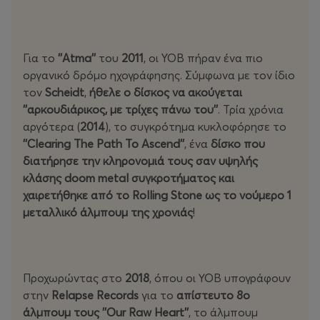
Για το
''Atma''
του
2011
, οι YOB πήραν ένα πιο
οργανικό δρόμο ηχογράφησης. Σύμφωνα με τον ίδιο
τον
Scheidt
,
ήθελε ο δίσκος να ακούγεται
''αρκουδιάρικος, με τρίχες πάνω του''
. Τρία χρόνια
αργότερα (
2014
), το συγκρότημα κυκλοφόρησε το
''Clearing The Path To Ascend''
, ένα
δίσκο που
διατήρησε την κληρονομιά τους σαν υψηλής
κλάσης doom metal συγκροτήματος και
χαιρετήθηκε από το Rolling Stone ως το νούμερο 1
μεταλλικό άλμπουμ της χρονιάς
!
Προχωρώντας στο
2018
, όπου οι ΥΟΒ υπογράφουν
στην
Relapse Records
για το
απίστευτο 8ο
άλμπουμ τους ''Our Raw Heart''
, το άλμπουμ