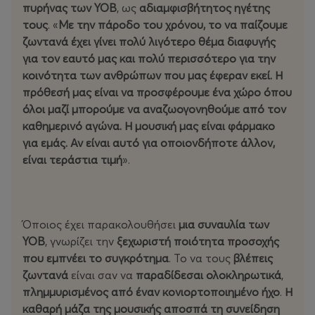
πυρήνας των YOB
, ως
αδιαμφισβήτητος ηγέτης
τους
. «
Με την πάροδο του χρόνου, το να παίζουμε
ζωντανά έχει γίνει πολύ λιγότερο θέμα διαφυγής
για τον εαυτό μας και πολύ περισσότερο για την
κοινότητα των ανθρώπων που μας έφεραν εκεί. Η
πρόθεσή μας είναι να προσφέρουμε ένα χώρο όπου
όλοι μαζί μπορούμε να αναζωογονηθούμε από τον
καθημερινό αγώνα. Η μουσική μας είναι φάρμακο
για εμάς. Αν είναι αυτό για οποιονδήποτε άλλον,
είναι τεράστια τιμή
».
Όποιος έχει παρακολουθήσει
μια συναυλία των
YOB
, γνωρίζει την
ξεχωριστή ποιότητα προσοχής
που εμπνέει το συγκρότημα
. Το να τους
βλέπεις
ζωντανά
είναι σαν να
παραδίδεσαι ολοκληρωτικά
,
πλημμυρισμένος από έναν κονιορτοποιημένο ήχο
.
Η
καθαρή μάζα της μουσικής αποσπά τη συνείδηση