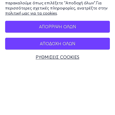
παρακαλούμε όπως επιλέξετε "Αποδοχή όλων".Για
περισσότερες σχετικές πληροφορίες, ανατρέξτε στην
πολιτική μας για τα cookies
.
Mobile app
ΑΠΟΡΡΙΨΗ ΟΛΩΝ
ΑΠΟΔΟΧΗ ΟΛΩΝ
Ελλάδα
Τηλεφωνικές κρατήσεις
ΡΥΘΜΙΣΕΙΣ COOKIES
+30 2117700000
Δευ - Παρ 10:00 - 18:00
Φυσικά σημεία
© 2026 more.com