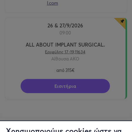
l.com
26 & 27/9/2026
09:00
ALL ABOUT IMPLANT SURGICAL.
Εριφύλης 17-19,11634
Αίθουσα ΑΚΟ
από
315€
Εισιτήρια
Χρησιμοποιούμε cookies ώστε να