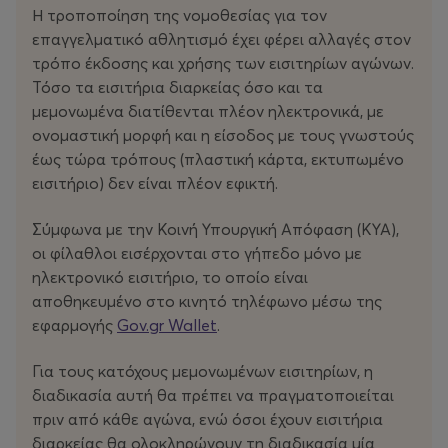
του
Basketball Champions League (BCL)
. Σε περίπτωση
Η τροποποίηση της νομοθεσίας για τον
που δεν εξασφαλίσει την πρόκριση στη φάση των
επαγγελματικό αθλητισμό έχει φέρει αλλαγές στον
ομίλων, θα συνεχίσει την ευρωπαϊκή του παρουσία
τρόπο έκδοσης και χρήσης των εισιτηρίων αγώνων.
στο
FIBA Europe Cup
. Το εισιτήριο διαρκείας Ευρώπης
Τόσο τα εισιτήρια διαρκείας όσο και τα
ισχύει για όλους τους εντός έδρας αγώνες της ομάδας,
μεμονωμένα διατίθενται πλέον ηλεκτρονικά, με
ανεξαρτήτως της διοργάνωσης στην οποία θα
ονομαστική μορφή και η είσοδος με τους γνωστούς
αγωνιστεί.
έως τώρα τρόπους (πλαστική κάρτα, εκτυπωμένο
εισιτήριο) δεν είναι πλέον εφικτή.
Σας καλούμε να εξασφαλίσετε έγκαιρα τη θέση σας και
να σταθείτε δίπλα στην ομάδα σε κάθε βήμα της νέας
Σύμφωνα με την Κοινή Υπουργική Απόφαση (ΚΥΑ),
αυτής πρόκλησης. Μαζί, μπορούμε να πετύχουμε
οι φίλαθλοι εισέρχονται στο γήπεδο μόνο με
περισσότερα.
ηλεκτρονικό εισιτήριο, το οποίο είναι
αποθηκευμένο στο κινητό τηλέφωνο μέσω της
Περίοδοι Διάθεσης
εφαρμογής
Gov.gr Wallet
.
Α’ Περίοδος – Ανανέωση θέσεων παλαιών κατόχων
Για τους κατόχους μεμονωμένων εισιτηρίων, η
📅 1 Ιουλίου – 31 Ιουλίου 2026
διαδικασία αυτή θα πρέπει να πραγματοποιείται
Οι φίλοι της ομάδας που μας στήριξαν την
πριν από κάθε αγώνα, ενώ όσοι έχουν εισιτήρια
προηγούμενη σεζόν έχουν την αποκλειστική
διαρκείας θα ολοκληρώνουν τη διαδικασία μία