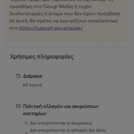
προσθήκη στο Gov.gr Wallet ή τυχόν
δυσλειτουργίες ή άτομα που δεν έχουν πρόσβαση
σε αυτό, θα πρέπει να ανατρέξουν αποκλειστικά
GOLD SEATS (VIP)
στο
https://
support.
gov.
gr/
guide/
Ανανέωση: 350€
Β’ Περίοδος: 370€
Γ’ Περίοδος: 390€
Χρήσιμες πληροφορίες
ΠΟΛΥΘΡΟΝΕΣ/UBS ΣΤΙΣ ΥΠΕΡΥΨΩΜΕΝΕΣ ΚΕΡΚΙΔΕΣ
Διάρκεια
GATE
1 &
GATE
2 (ΚΑΤΩ ΑΠΟ ΔΗΜΟΣΙΟΓΡΑΦΙΚΑ)
60 λεπτά
Ανανέωση: 300€
Β’ Περίοδος: 350€
Γ’ Περίοδος: 400€
Πολιτική αλλαγών και ακυρώσεων
εισιτηρίων
Δεν επιτρέπονται οι ακυρώσεις.
Δεν επιτρέπονται οι αλλαγές (σε άλλη
SILVER SEATS (Gate 5 & Gate 7, 1η–7η σειρά)