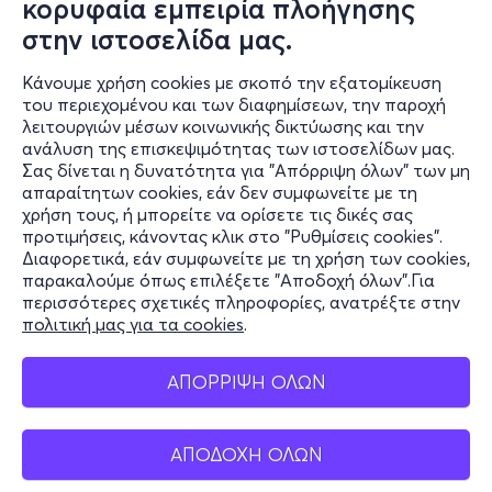
κορυφαία εμπειρία πλοήγησης
15 έως 17 ετών): 145€
Φοιτητικό / Άνεργοι / ΑΜΕΑ: 145€
στην ιστοσελίδα μας.
Κάνουμε χρήση cookies με σκοπό την εξατομίκευση
του περιεχομένου και των διαφημίσεων, την παροχή
λειτουργιών μέσων κοινωνικής δικτύωσης και την
BLUE SEATS (Gates 1–3–4 & Gate 2 6η–10η σειρά)
ανάλυση της επισκεψιμότητας των ιστοσελίδων μας.
Σας δίνεται η δυνατότητα για "Απόρριψη όλων" των μη
Ανανέωση
Πληροφορίες
απαραίτητων cookies, εάν δεν συμφωνείτε με τη
χρήση τους, ή μπορείτε να ορίσετε τις δικές σας
Υποστήριξη
Κανονικό: 180€
προτιμήσεις, κάνοντας κλικ στο "Ρυθμίσεις cookies".
Γονέας: 140€
Διαφορετικά, εάν συμφωνείτε με τη χρήση των cookies,
Stay Connected
Παιδικό (γεννηθέντες από 1/1/2012 έως
παρακαλούμε όπως επιλέξετε "Αποδοχή όλων".Για
31/12/2020 – 6 έως 14 ετών): 80€ (3ο παιδί
περισσότερες σχετικές πληροφορίες, ανατρέξτε στην
δωρεάν)
πολιτική μας για τα cookies
.
Εφηβικό (γεννηθέντες 1/1/2009 έως 31/12/2011 –
15 έως 17 ετών): 100€
Mobile app
Φοιτητικό / Άνεργοι / ΑΜΕΑ: 100€
ΑΠΟΡΡΙΨΗ ΟΛΩΝ
Β’ Περίοδος
ΑΠΟΔΟΧΗ ΟΛΩΝ
Ελλάδα
Κανονικό: 220€