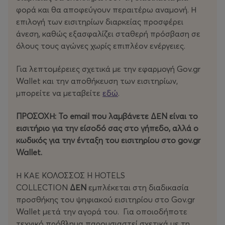
δυνατότητα ανανέωσης της θέσης τους ή αλλαγής
φορά και θα αποφεύγουν περαιτέρω αναμονή. Η
θέσης (κατόπιν επικοινωνίας με την ΚΑΕ).
επιλογή των εισιτηρίων διαρκείας προσφέρει
άνεση, καθώς εξασφαλίζει σταθερή πρόσβαση σε
📞 2241022261 | ✉️ info@kolossosbc.gr
όλους τους αγώνες χωρίς επιπλέον ενέργειες.
Β’ Περίοδος:
1 Αυγούστου – 31 Αυγούστου 2026
Για λεπτομέρειες σχετικά με την εφαρμογή Gov.gr
Γ’ Περίοδος:
από 1 Σεπτεμβρίου 2026 και έπειτα
Wallet και την αποθήκευση των εισιτηρίων,
μπορείτε να μεταβείτε
εδώ
.
ΠΡΟΣΟΧΗ: Το
email
που λαμβάνετε ΔΕΝ είναι το
ΤΙΜΕΣ ΕΙΣΙΤΗΡΙΩΝ ΔΙΑΡΚΕΙΑΣ
εισιτήριο για την είσοδό σας στο γήπεδο, αλλά ο
κωδικός για την ένταξη του εισιτηρίου στο
gov
.
gr
Wallet
.
COURTSEATS/CSP - ΝΕΑ “ΑΕΡΟΠΟΡΙΚΑ”
ΚΑΘΙΣΜΑΤΑ (Η τιμή περιλαμβάνει και τους
Η ΚΑΕ ΚΟΛΟΣΣΟΣ H HOTELS
Ευρωπαϊκούς αγώνες)
COLLECTION
ΔΕΝ
εμπλέκεται στη διαδικασία
προσθήκης του ψηφιακού εισιτηρίου στο Gov.gr
Ανανέωση: 1.100€
Wallet μετά την αγορά του. Για οποιοδήποτε
Β’ Περίοδος: 1.200€
τεχνικό πρόβλημα παρουσιαστεί σχετικά με τη