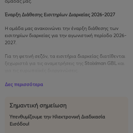
ομάδας μας.
Έναρξη Διάθεσης Εισιτηρίων Διαρκείας 2026-2027
Η ομάδα μας ανακοινώνει την έναρξη διάθεσης των
εισιτηρίων διαρκείας για την αγωνιστική περίοδο 2026-
2027.
Για τη φετινή σεζόν, τα εισιτήρια διαρκείας διατίθενται
ξεχωριστά για τις αναμετρήσεις της
Stoiximan GBL
και
για τις ευρωπαϊκές διοργανώσεις.
Σημειώνεται ότι δικαίωμα αγοράς εισιτηρίου διαρκείας
Δες περισσότερα
για τις ευρωπαϊκές διοργανώσεις έχουν αποκλειστικά οι
φίλαθλοι που θα προμηθευτούν εισιτήριο διαρκείας για
Σημαντική σημείωση
τη Stoiximan GBL.
Υπενθυμίζουμε την Ηλεκτρονική Διαδικασία
Σημείωση:
Ο Κολοσσός H Hotels Collection θα ξεκινήσει
Εισόδου
!
τη φετινή ευρωπαϊκή του πορεία από τα προκριματικά