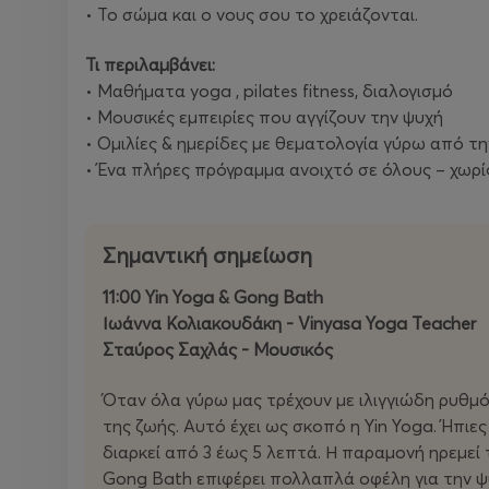
• Το σώμα και ο νους σου το χρειάζονται.
Τι περιλαμβάνει:
• Μαθήματα yoga , pilates fitness, διαλογισμό
• Μουσικές εμπειρίες που αγγίζουν την ψυχή
• Ομιλίες & ημερίδες με θεματολογία γύρω από τη
• Ένα πλήρες πρόγραμμα ανοιχτό σε όλους – χωρίς
Σημαντική σημείωση
11:00 Yin Yoga & Gong Bath
Ιωάννα Κολιακουδάκη - Vinyasa Yoga Teacher
Σταύρος Σαχλάς - Μουσικός
Όταν όλα γύρω μας τρέχουν με ιλιγγιώδη ρυθμό
της ζωής. Αυτό έχει ως σκοπό η Yin Yoga. Ήπιε
διαρκεί από 3 έως 5 λεπτά. Η παραμονή ηρεμε
Gong Bath επιφέρει πολλαπλά οφέλη για την ψυ