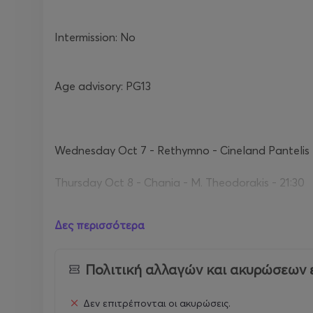
Intermission: No
Age advisory: PG13
Wednesday Oct 7 - Rethymno - Cineland Pantelis -
Thursday Oct 8 - Chania - M. Theodorakis - 21:30
Friday Oct 9 - Agios Nikolaos - Rex - 21:30
Δες περισσότερα
Saturday Oct 10 - Iraklio - Astoria - 21:00
Πολιτική αλλαγών και ακυρώσεων 
Δεν επιτρέπονται οι ακυρώσεις.
Ticket Prices: