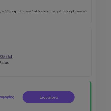
ς εκδήλωσης. Η πολιτική αλλαγών και ακυρώσεων ορίζεται από
235764
λείου
Εισιτήρια
οφορίες