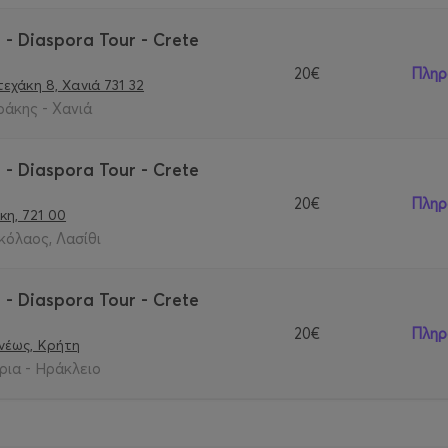
- Diaspora Tour - Crete
20€
Πληρ
τεχάκη 8, Χανιά 731 32
άκης - Χανιά
- Diaspora Tour - Crete
20€
Πληρ
η, 721 00
κόλαος, Λασίθι
- Diaspora Tour - Crete
20€
Πληρ
ενέως, Κρήτη
ια - Ηράκλειο