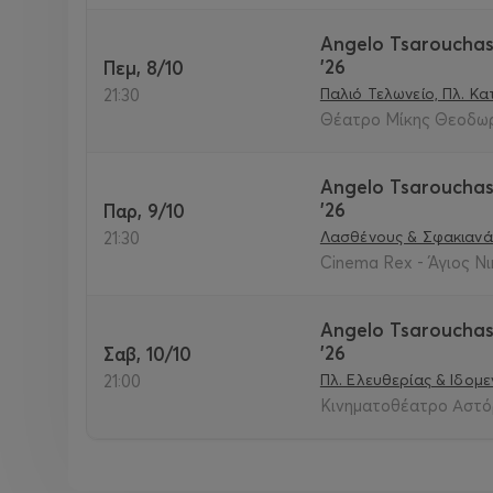
Angelo Tsarouchas 
'26
Πεμ, 8/10
Παλιό Τελωνείο, Πλ. Κα
21:30
Θέατρο Μίκης Θεοδωρ
Angelo Tsarouchas 
'26
Παρ, 9/10
Λασθένους & Σφακιανάκ
21:30
Cinema Rex - Άγιος Νι
Angelo Tsarouchas 
'26
Σαβ, 10/10
Πλ. Ελευθερίας & Ιδομ
21:00
Κινηματοθέατρο Αστόρ