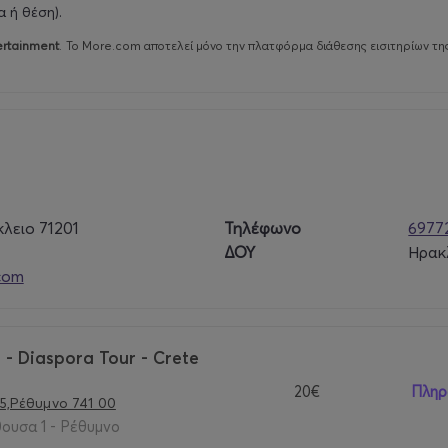
 ή θέση).
ertainment
.
Το More.com αποτελεί μόνο την πλατφόρμα διάθεσης εισιτηρίων τη
λειο 71201
Τηλέφωνο
6977
ΔΟΥ
Ηρακ
.com
- Diaspora Tour - Crete
20€
Πληρ
5,Ρέθυμνο 741 00
θουσα 1 - Ρέθυμνο