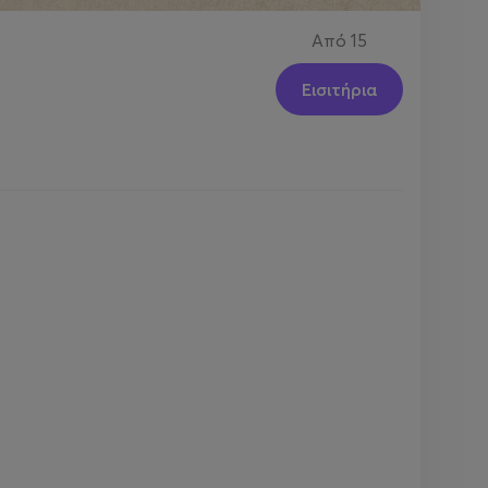
Από
15
Εισιτήρια