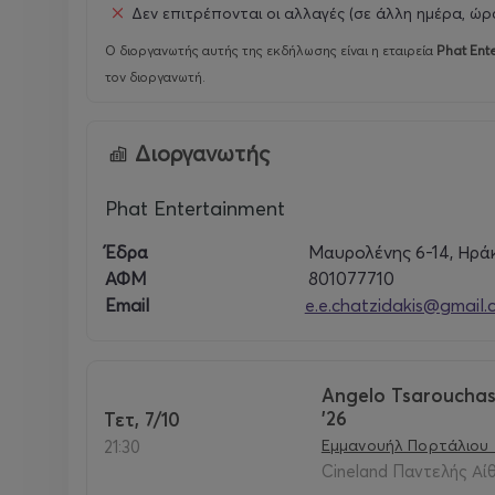
Δεν επιτρέπονται οι αλλαγές (σε άλλη ημέρα, ώρα
Online at more.com : 20 euros
Ο διοργανωτής αυτής της εκδήλωσης είναι η εταιρεία
Phat Ent
τον διοργανωτή.
Show day: 25 euros
Διοργανωτής
Phat Entertainment
Έδρα
Μαυρολένης 6-14, Ηράκ
ΑΦΜ
801077710
Email
e.e.chatzidakis@gmail
Angelo Tsarouchas 
'26
Τετ, 7/10
Εμμανουήλ Πορτάλιου 
21:30
Cineland Παντελής Αί