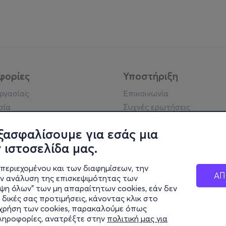
φορίες
Υποστήριξη
εργασίας
Επικοινωνία
σία
Συχνές ερωτήσεις
ήσης
Πράξη για τις ψηφιακές
Υπηρεσίες
ξασφαλίσουμε για εσάς μια
ή απορρήτου
Σύνδεση reseller
 ιστοσελίδα μας.
σημείωση
 κοινότητας
περιεχομένου και των διαφημίσεων, την
ΑΠ
ην ανάλυση της επισκεψιμότητας των
ιψη όλων" των μη απαραίτητων cookies, εάν δεν
κά στοιχεία
 δικές σας προτιμήσεις, κάνοντας κλικ στο
ς Εταιρείας
η χρήση των cookies, παρακαλούμε όπως
Διαφάνειας
πληροφορίες, ανατρέξτε στην
πολιτική μας για