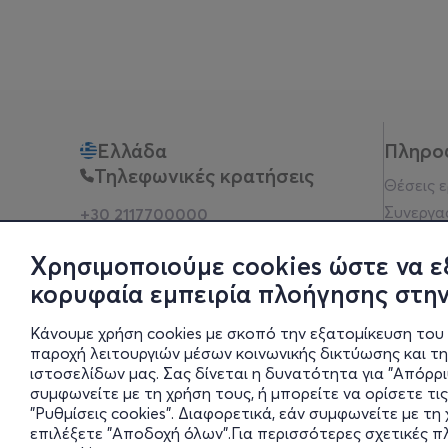
Ελλάδα
Πληρο
Τηλεφωνικές κρατήσεις
Θέσεις 
Συνεργα
+30 2117700000
Δευ - Παρ 10:00 - 18:00
Όροι χρ
Φυσικά σημεία
Χρησιμοποιούμε cookies ώστε να ε
Πολιτικ
κορυφαία εμπειρία πλοήγησης στην
Νομική 
Οδηγίες
Κάνουμε χρήση cookies με σκοπό την εξατομίκευση του 
Blog
παροχή λειτουργιών μέσων κοινωνικής δικτύωσης και τ
ιστοσελίδων μας. Σας δίνεται η δυνατότητα για "Απόρρ
Οικονομι
συμφωνείτε με τη χρήση τους, ή μπορείτε να ορίσετε τις
Πολιτικέ
"Ρυθμίσεις cookies". Διαφορετικά, εάν συμφωνείτε με τ
Έκθεση 
επιλέξετε "Αποδοχή όλων".Για περισσότερες σχετικές 