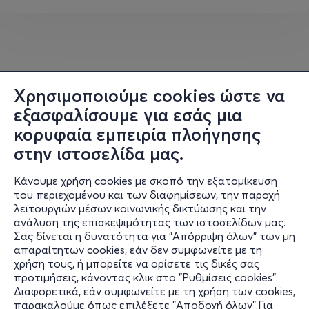
Καλλιτεχνική επιμέλεια : Βασιλεία
Ζερβού,
zervouvassilia@yahoo.gr
Δημόσιες
Σχέσεις: Μαργαρίτα Μαρμαρά,
mmarmara@dpgroup.gr
Χρησιμοποιούμε cookies ώστε να
εξασφαλίσουμε για εσάς μια
Τμήμα Επικοινωνίας: Όλγα Κομνηνού
okomninou@a-
th.gr
κορυφαία εμπειρία πλοήγησης
στην ιστοσελίδα μας.
Ιωάννα Ζωζέφα Πέγκου
izpegkou@a-th.gr
Κάνουμε χρήση cookies με σκοπό την εξατομίκευση
του περιεχομένου και των διαφημίσεων, την παροχή
λειτουργιών μέσων κοινωνικής δικτύωσης και την
ανάλυση της επισκεψιμότητας των ιστοσελίδων μας.
Παραγωγή: STAGES NETWORK A.E.
Σας δίνεται η δυνατότητα για "Απόρριψη όλων" των μη
Πληροφορίες
απαραίτητων cookies, εάν δεν συμφωνείτε με τη
χρήση τους, ή μπορείτε να ορίσετε τις δικές σας
Υποστήριξη
προτιμήσεις, κάνοντας κλικ στο "Ρυθμίσεις cookies".
Διαφορετικά, εάν συμφωνείτε με τη χρήση των cookies,
Stay Connected
παρακαλούμε όπως επιλέξετε "Αποδοχή όλων".Για