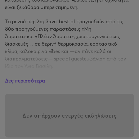
είναι ξεκάθαρα υπερεκτιμημένη.
Το μενού περιλαμβάνει best of τραγουδιών από τις
δύο προηγούμενες παραστάσεις «Μη
Άσματα» και «Πλέον Άσματα», χριστουγεννιάτικες
διασκευές… σε θερινή θερμοκρασία, εορταστικό
κλίμα, καλοκαιρινά vibes και —αν πάνε καλά οι
διαπραγματεύσεις— special guestεμφάνιση από τον
ίδιο τον Άγιο Βασίλη.
Μια βραδιά γεμάτη μουσική, χιούμορ και γιορτινή
Δες περισσότερα
παραφωνία κάτω από τα αστέρια.
Βάλτε τα κοντομάνικα, φέρτε το χριστουγεννιάτικο
πνεύμα και ετοιμαστείτε για τα πιο ζεστά…
Χριστούγεννα της ζωής σας.
Δεν υπάρχουν ενεργές εκδηλώσεις
Οργάνωση παραγωγής μουσικού
σχήματος : MelodicaArt Productions