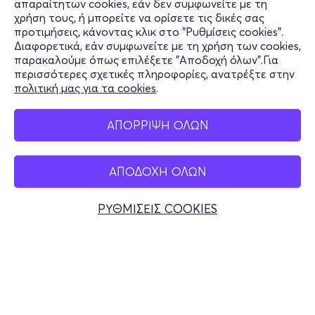
απαραίτητων cookies, εάν δεν συμφωνείτε με τη
χρήση τους, ή μπορείτε να ορίσετε τις δικές σας
Υποστήριξη
προτιμήσεις, κάνοντας κλικ στο "Ρυθμίσεις cookies".
Διαφορετικά, εάν συμφωνείτε με τη χρήση των cookies,
Stay Connected
παρακαλούμε όπως επιλέξετε "Αποδοχή όλων".Για
περισσότερες σχετικές πληροφορίες, ανατρέξτε στην
πολιτική μας για τα cookies
.
Mobile app
ΑΠΟΡΡΙΨΗ ΟΛΩΝ
ΑΠΟΔΟΧΗ ΟΛΩΝ
Ελλάδα
Τηλεφωνικές κρατήσεις
ΡΥΘΜΙΣΕΙΣ COOKIES
+30 2117700000
Δευ - Παρ 10:00 - 18:00
Φυσικά σημεία