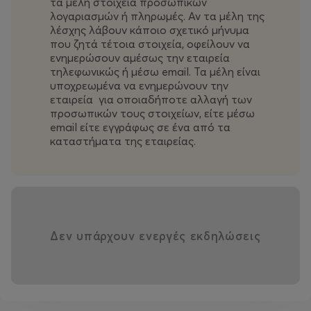
τα μέλη στοιχεία προσωπικών
λογαριασμών ή πληρωμές. Αν τα μέλη της
λέσχης λάβουν κάποιο σχετικό μήνυμα
που ζητά τέτοια στοιχεία, οφείλουν να
ενημερώσουν αμέσως την εταιρεία
τηλεφωνικώς ή μέσω email. Τα μέλη είναι
υποχρεωμένα να ενημερώνουν την
εταιρεία για οποιαδήποτε αλλαγή των
προσωπικών τους στοιχείων, είτε μέσω
email είτε εγγράφως σε ένα από τα
καταστήματα της εταιρείας.
Για να δείτε περισσότερα για τα καταστήματα και τις
αποκλειστικές προσφορές πατήστε
εδώ
.
* Το δίκτυο συνεργατών του Club Pallas διευρύνεται και
ανανεώνεται συνεχώς! Μείνετε συντονισμένοι για
Δεν υπάρχουν ενεργές εκδηλώσεις
πληροφορίες και ενημέρωση νέων συνεργατών.
STICKERS
: