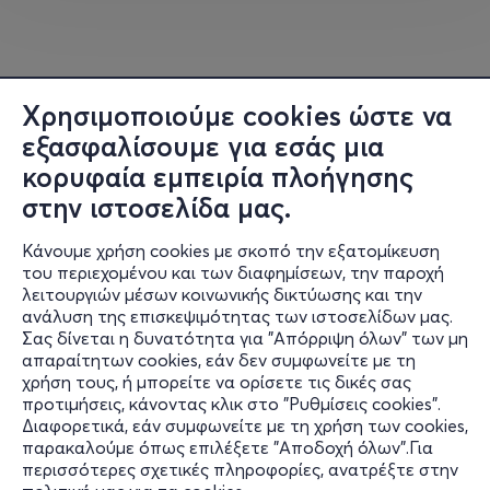
Τα εκπτωτικά stickers θα τα βρίσκετε στις παραστάσεις
του Θεάτρου Παλλάς στο site του more.com καθώς και
στο Pallas Theater. Κάθε sticker θα δηλώνει το
προνόμιο που δικαιούνται τα members του Club Pallas.
Χρησιμοποιούμε cookies ώστε να
εξασφαλίσουμε για εσάς μια
κορυφαία εμπειρία πλοήγησης
20
€ WELCOME
στην ιστοσελίδα μας.
VOUCHER
:
Complimentary
Κάνουμε χρήση cookies με σκοπό την εξατομίκευση
του περιεχομένου και των διαφημίσεων, την παροχή
Voucher εγγραφής που
λειτουργιών μέσων κοινωνικής δικτύωσης και την
μπορεί να εξαργυρωθεί
ανάλυση της επισκεψιμότητας των ιστοσελίδων μας.
σε μία παράσταση και
Σας δίνεται η δυνατότητα για "Απόρριψη όλων" των μη
Πληροφορίες
μόνο μία φορά ανά
απαραίτητων cookies, εάν δεν συμφωνείτε με τη
έτος. (Ισχύει στις
χρήση τους, ή μπορείτε να ορίσετε τις δικές σας
Υποστήριξη
προτιμήσεις, κάνοντας κλικ στο "Ρυθμίσεις cookies".
παραστάσεις με την
Διαφορετικά, εάν συμφωνείτε με τη χρήση των cookies,
Stay Connected
αντίστοιχη σήμανση).
παρακαλούμε όπως επιλέξετε "Αποδοχή όλων".Για
περισσότερες σχετικές πληροφορίες, ανατρέξτε στην