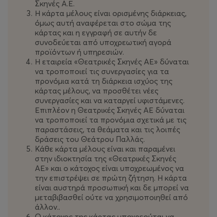
Σκηνές Α.Ε.
Η κάρτα μέλους είναι ορισμένης διάρκειας,
Προτεραιότητα στην προπώληση εισιτηρίων σε
όμως αυτή αναφέρεται στο σώμα της
επιλεγμένα θεάματα
. Δυνατότητα απόκτησης
κάρτας και η εγγραφή σε αυτήν δε
εισιτηρίου έως 24 ώρες πριν την έναρξη
συνοδεύεται από υποχρεωτική αγορά
πώλησης των εισιτηρίων στο ευρύ κοινό.
προϊόντων ή υπηρεσιών.
Η εταιρεία «Θεατρικές Σκηνές ΑΕ» δύναται
να τροποποιεί τις συνεργασίες για τα
Προτεραιότητα στην προπώληση εισιτηρίων
προνόμια κατά τη διάρκεια ισχύος της
(Early Birds):
Δυνατότητα απόκτησης εισιτηρίου
κάρτας μέλους, να προσθέτει νέες
έως και 24 ώρες πριν την έναρξη διάθεσης των
συνεργασίες και να καταργεί υφιστάμενες.
εισιτηρίων στο ευρύ κοινό και προνομιακή θέση
Επιπλέον η Θεατρικές Σκηνές ΑΕ δύναται
σε λίστες αναμονής για εκδηλώσεις και
να τροποποιεί τα προνόμια σχετικά με τις
παραστάσεις, τα θεάματα και τις λοιπές
παραστάσεις αυξημένης ζήτησης. (Ισχύει σε
δράσεις του Θεάτρου Παλλάς.
επιλεγμένα θεάματα).
Κάθε κάρτα μέλους είναι και παραμένει
στην ιδιοκτησία της «Θεατρικές Σκηνές
Αποκλειστική εξυπηρέτηση μελών του Club
ΑΕ» και ο κάτοχος είναι υποχρεωμένος να
Pallas
μέσω του ειδικού e-
την επιστρέψει σε πρώτη ζήτηση. Η κάρτα
mail εξυπηρέτησης
pallasclub@theatrikesskines.g
είναι αυστηρά προσωπική και δε μπορεί να
μεταβιβασθεί ούτε να χρησιμοποιηθεί από
r
και του τηλεφωνικού κέντρου 2103213100 (εσωτ.
άλλον..
233) (Λειτουργεί τηλεφωνικό κέντρο με
Ο κάτοχος της κάρτας υποχρεούται να