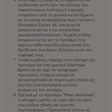
συγκεκριμένο ωράριο).
επιδεικνύει αυτή πριν την έκδοση του
παραστατικού πώλησης ή παροχής
Meet & Greet your favourite artists.
Συναντήστε
υπηρεσιών από τα φυσικά καταστήματα
με τα οποία συνεργάζεται προς τούτου η
από κοντά αγαπημένους καλλιτέχνες.(Ισχύει στις
Θεατρικές Σκηνές ΑΕ, όπως αυτά
παραστάσεις με την αντίστοιχη
ανακοινώνονται στην ιστοσελίδα
σήμανση. (Απαιτείται δήλωση ενδιαφέροντος).
www.pallastheater.com
. Τα μέλη επίσης
ενημερώνονται για τα προνόμια που
Ηλεκτρονική ενημέρωση:
Ενημερωθείτε
ισχύουν κάθε περίοδο μέσω email, στη
αποκλειστικά για όλες τις δράσεις και τις
διεύθυνση που έχουν δηλώσει κατά την
εγγραφή τους.
εκδηλώσεις του Θεάτρου Παλλάς πριν γίνουν
Η κάρτα μέλους παρέχει στον κάτοχό της
επίσημα γνωστές και αξιολογείστε τα προνόμια
προνόμια για όσο χρονικό διάστημα
που σας συμφέρουν.
βρίσκεται σε ισχύ το πρόγραμμα
προνομίων. Η κάρτα μπορεί να
Προνόμια στις συνεργαζόμενες επιχειρήσεις:
αντικατασταθεί σε περίπτωση απώλειας,
κλοπής ή καταστροφής κατόπιν
αιτήματος του κατόχου.
Εκπτώσεις στα μέλη του Club Pallas σε κάποια
Σχετικά με το προνόμιο “Meet and Greet”,
από τα καλύτερα εστιατόρια, καφέ, μαγαζιά και
ο κάτοχος οφείλει να τηρεί όλα τα μέσα
ιατρικά κέντρα της Αθήνας με την επίδειξη της
του κώδικα ηθικής και σωστής
κάρτας. (Η συγκεκριμένη έκπτωση δεν ισχύει σε
συμπεριφοράς. Παρακαλείτε επίσης να