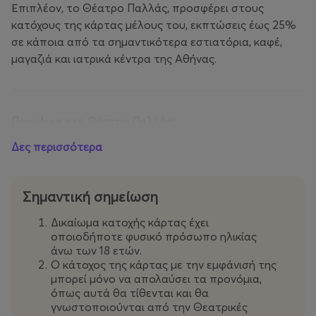
Επιπλέον, το Θέατρο Παλλάς, προσφέρει στους
κατόχους της κάρτας μέλους του, εκπτώσεις έως 25%
σε κάποια από τα σημαντικότερα εστιατόρια, καφέ,
μαγαζιά και ιατρικά κέντρα της Αθήνας.
Προνόμια στο Θέατρο Παλλάς:
Δες περισσότερα
20€ Welcome Voucher:
Complimentary Voucher
εγγραφής που μπορεί να εξαργυρωθεί σε μία
παράσταση και μόνο μία φορά ανά έτος.(Ισχύει
Σημαντική σημείωση
στις παραστάσεις με την αντίστοιχη σήμανση).
Δικαίωμα κατοχής κάρτας έχει
οποιοδήποτε φυσικό πρόσωπο ηλικίας
Έκπτωση έως και 20% στα εισιτήρια του
άνω των 18 ετών.
Θεάτρου Παλλάς:
H έκπτωση αφορά έως και 2
Ο κάτοχος της κάρτας με την εμφάνισή της
εισιτήρια ανά μέλος και ανά παράσταση. (Ισχύει
μπορεί μόνο να απολαύσει τα προνόμια,
στις παραστάσεις με την αντίστοιχη σήμανση –
όπως αυτά θα τίθενται και θα
Δε συνδυάζεται με εξαργύρωση voucher).
γνωστοποιούνται από την Θεατρικές