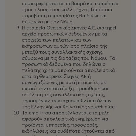
συνδυασμό με άλλες προσφορές ή εκπτώσεις
συμπεριφέρεται σε σεβασμό και ευπρέπεια
προς όλους τους καλλιτέχνες. Για όποια
που ισχύουν κατά την περίοδο των εκπτώσεων)
παραβίαση ο παραβάτης θα διώκεται
σύμφωνα με τον Νόμο.
Η εταιρεία Θεατρικές Σκηνές Α.Ε. διατηρεί
αρχείο προσωπικών δεδομένων με τα
Ετήσια Συνδρομή:
Το κόστος ανέρχεται στα 50€ και
στοιχεία των πελατών και των
ισχύει για ένα ημερολογιακό έτος
. (Η κάρτα είναι σε
εκπροσώπων αυτών, στο πλαίσιο της
ηλεκτρονική και όχι φυσική – δυνατότητα εκτύπωσης).
μεταξύ τους συναλλακτικής σχέσης,
σύμφωνα με τις διατάξεις του Νόμου. Τα
προσωπικά δεδομένα που δηλώνει ο
Για να γίνετε μέλος στο Club Pallas και να αποκτήσετε
πελάτης χρησιμοποιούνται αποκλειστικά
την κάρτα.
από τη Θεατρικές Σκηνές ΑΕ ή
συνεργαζόμενες με αυτή εταιρείες, με
σκοπό την υποστήριξη, προώθηση και
εκτέλεση της συναλλακτικής σχέσης,
τηρουμένων των ισχυουσών διατάξεων
της Ελληνικής και Κοινοτικής νομοθεσίας.
Τα email που αποστέλλονται στα μέλη
αφορούν αποκλειστικά ενημέρωση για
προϊόντα, υπηρεσίες, προσφορές,
εκδηλώσεις και ουδέποτε ζητούνται από