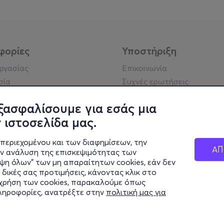
φορίες
Υποστήριξη
εργασίας
Επικοινωνία
σία
Συχνές ερωτήσεις
ήσης
Πράξη για τις ψηφιακές
Υπηρεσίες
ξασφαλίσουμε για εσάς μια
ή απορρήτου
Σύνδεση reseller
 ιστοσελίδα μας.
σημείωση
 κοινότητας
περιεχομένου και των διαφημίσεων, την
ΑΠ
ην ανάλυση της επισκεψιμότητας των
ιψη όλων" των μη απαραίτητων cookies, εάν δεν
κά στοιχεία
 δικές σας προτιμήσεις, κάνοντας κλικ στο
ς Εταιρείας
η χρήση των cookies, παρακαλούμε όπως
Διαφάνειας
πληροφορίες, ανατρέξτε στην
πολιτική μας για
ς cookies