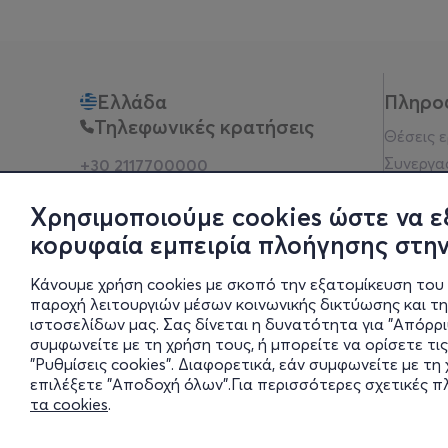
Ελλάδα
Πληρο
Τηλεφωνικές κρατήσεις
Θέσεις 
Συνεργα
+30 2117700000
Δευ - Παρ 10:00 - 18:00
Όροι χρ
Φυσικά σημεία
Χρησιμοποιούμε cookies ώστε να ε
Πολιτικ
κορυφαία εμπειρία πλοήγησης στην
Νομική 
Οδηγίες
Κάνουμε χρήση cookies με σκοπό την εξατομίκευση του 
Blog
παροχή λειτουργιών μέσων κοινωνικής δικτύωσης και τ
ιστοσελίδων μας. Σας δίνεται η δυνατότητα για "Απόρρ
Οικονομι
συμφωνείτε με τη χρήση τους, ή μπορείτε να ορίσετε τις
Πολιτικέ
"Ρυθμίσεις cookies". Διαφορετικά, εάν συμφωνείτε με τ
Έκθεση 
επιλέξετε "Αποδοχή όλων".Για περισσότερες σχετικές 
τα cookies
.
Ρυθμίσει