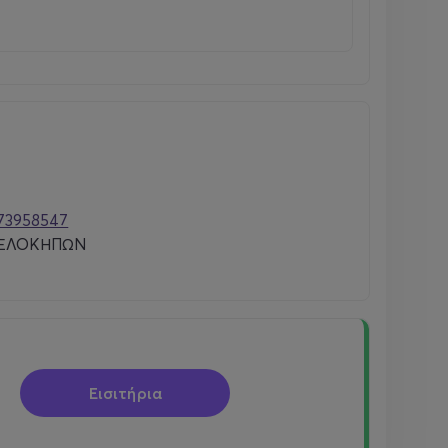
73958547
ΕΛΟΚΗΠΩΝ
Εισιτήρια