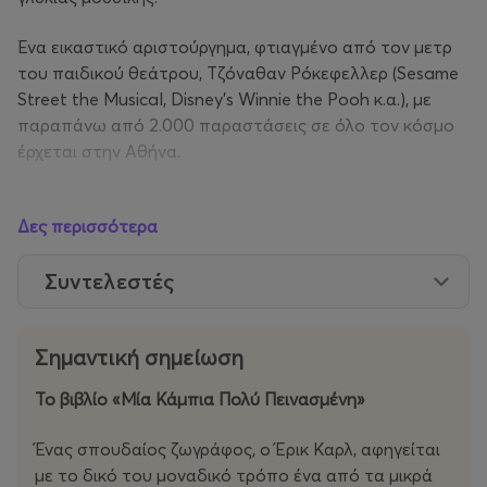
Ένα εικαστικό αριστούργημα, φτιαγμένο από τον μετρ
του παιδικού θεάτρου, Τζόναθαν Ρόκεφελλερ (Sesame
Street the Musical, Disney’s Winnie the Pooh κ.α.), με
παραπάνω από 2.000 παραστάσεις σε όλο τον κόσμο
έρχεται στην Αθήνα.
Διάρκεια:
50 λεπτά χωρίς διάλειμμα
Δες περισσότερα
Για ηλικίες:
από 1 έως 6 ετών. Ιδανικό για την πρώτη
παιδική εμπειρία στον μαγικό κόσμο του θεάτρου.
Συντελεστές
Εισιτήρια:
Ενήλικες και παιδιά από 1,5 έτους θα πρέπει
να έχουν το δικό τους εισιτήριο (θέση). Για παιδιά κάτω
Σημαντική σημείωση
του 1,5 έτους, μπορείτε μία θέση ενηλίκων με αγκαλιά.
Το βιβλίο «Μία Κάμπια Πολύ Πεινασμένη»
Αλλαγές / μεταβολές επιτρέπονται 12 ώρες πριν την
έναρξη της παράστασης. Για να τις
Ένας σπουδαίος ζωγράφος, ο Έρικ Καρλ, αφηγείται
κάνετε επικοινωνείτε ή με το chat της More
με το δικό του μοναδικό τρόπο ένα από τα μικρά
αναφέροντας τον αριθμό παραγγελίας είτε μέσω email