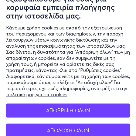
κορυφαία εμπειρία πλοήγησης
στην ιστοσελίδα μας.
Κάνουμε χρήση cookies με σκοπό την εξατομίκευση
του περιεχομένου και των διαφημίσεων, την παροχή
λειτουργιών μέσων κοινωνικής δικτύωσης και την
ανάλυση της επισκεψιμότητας των ιστοσελίδων μας.
Σας δίνεται η δυνατότητα για "Απόρριψη όλων" των μη
Πληροφορίες
απαραίτητων cookies, εάν δεν συμφωνείτε με τη
χρήση τους, ή μπορείτε να ορίσετε τις δικές σας
Υποστήριξη
προτιμήσεις, κάνοντας κλικ στο "Ρυθμίσεις cookies".
Διαφορετικά, εάν συμφωνείτε με τη χρήση των cookies,
Stay Connected
παρακαλούμε όπως επιλέξετε "Αποδοχή όλων".Για
περισσότερες σχετικές πληροφορίες, ανατρέξτε στην
πολιτική μας για τα cookies
.
Mobile app
ΑΠΟΡΡΙΨΗ ΟΛΩΝ
ΑΠΟΔΟΧΗ ΟΛΩΝ
Ελλάδα