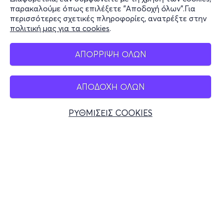
Stay Connected
παρακαλούμε όπως επιλέξετε "Αποδοχή όλων".Για
περισσότερες σχετικές πληροφορίες, ανατρέξτε στην
πολιτική μας για τα cookies
.
Mobile app
ΑΠΟΡΡΙΨΗ ΟΛΩΝ
ΑΠΟΔΟΧΗ ΟΛΩΝ
Ελλάδα
Τηλεφωνικές κρατήσεις
ΡΥΘΜΙΣΕΙΣ COOKIES
+30 2117700000
Δευ - Παρ 10:00 - 18:00
Φυσικά σημεία
© 2026 more.com