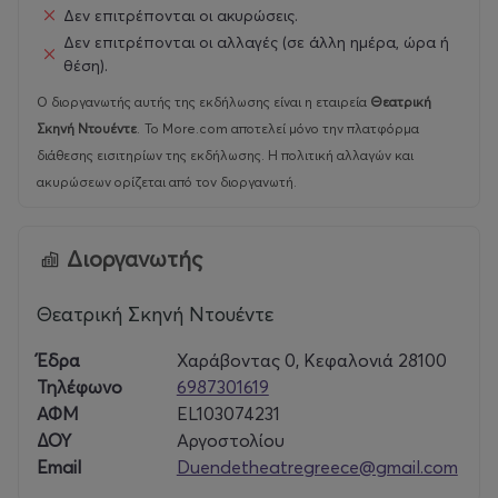
Δεν επιτρέπονται οι ακυρώσεις.
Δεν επιτρέπονται οι αλλαγές (σε άλλη ημέρα, ώρα ή
θέση).
Ο διοργανωτής αυτής της εκδήλωσης είναι η εταιρεία
Θεατρική
Σκηνή Ντουέντε
.
Το More.com αποτελεί μόνο την πλατφόρμα
διάθεσης εισιτηρίων της εκδήλωσης. Η πολιτική αλλαγών και
ακυρώσεων ορίζεται από τον διοργανωτή.
Διοργανωτής
Θεατρική Σκηνή Ντουέντε
Έδρα
Χαράβοντας 0, Κεφαλονιά 28100
Τηλέφωνο
6987301619
ΑΦΜ
EL103074231
ΔΟΥ
Αργοστολίου
Email
Duendetheatregreece@gmail.com