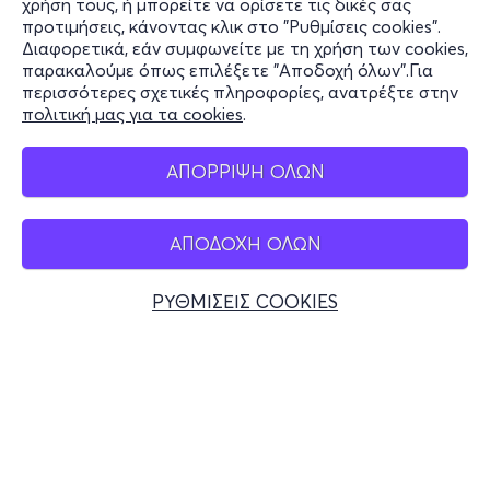
χρήση τους, ή μπορείτε να ορίσετε τις δικές σας
Υποστήριξη
προτιμήσεις, κάνοντας κλικ στο "Ρυθμίσεις cookies".
Διαφορετικά, εάν συμφωνείτε με τη χρήση των cookies,
Stay Connected
παρακαλούμε όπως επιλέξετε "Αποδοχή όλων".Για
περισσότερες σχετικές πληροφορίες, ανατρέξτε στην
πολιτική μας για τα cookies
.
Mobile app
ΑΠΟΡΡΙΨΗ ΟΛΩΝ
ΑΠΟΔΟΧΗ ΟΛΩΝ
Ελλάδα
Τηλεφωνικές κρατήσεις
ΡΥΘΜΙΣΕΙΣ COOKIES
+30 2117700000
Δευ - Παρ 10:00 - 18:00
Φυσικά σημεία