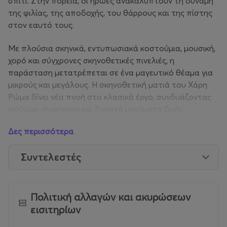
σπίτι. Στην πορεία, οι ήρωες ανακαλύπτουν τη δύναμη
της φιλίας, της αποδοχής, του θάρρους και της πίστης
στον εαυτό τους.
Με πλούσια σκηνικά, εντυπωσιακά κοστούμια, μουσική,
χορό και σύγχρονες σκηνοθετικές πινελιές, η
παράσταση μετατρέπεται σε ένα μαγευτικό θέαμα για
μικρούς και μεγάλους. Η σκηνοθετική ματιά του Χάρη
Ρώμα δίνει νέα πνοή στο κλασικό έργο, συνδυάζοντας
χιούμορ, συγκίνηση και δυνατά μηνύματα ζωής.
Δες περισσότερα
Συντελεστές
Πολιτική αλλαγών και ακυρώσεων
εισιτηρίων