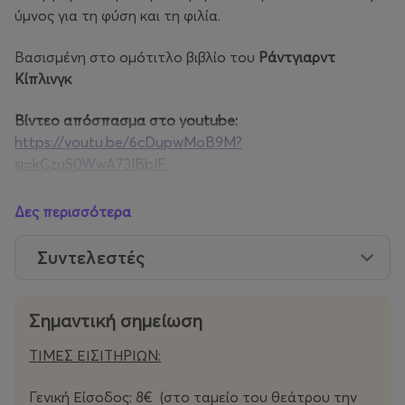
ύμνος για τη φύση και τη φιλία.
Βασισμένη στο ομότιτλο βιβλίο του
Ράντγιαρντ
Κίπλινγκ
Βίντεο απόσπασμα στο
youtube
:
https://youtu.be/6cDupwMoB9M?
si=kCzuS0WwA73lBblF
48 χρόνια εμπειρίας στο παιδικό θέατρο και στη τέχνη
Δες περισσότερα
της μαριονέτας εγγυώνται στα παιδιά, αλλά και τους
μεγάλους, διασκέδαση και σωστή ψυχαγωγία!
Συντελεστές
Σημαντική σημείωση
ΤΙΜΕΣ ΕΙΣΙΤΗΡΙΩΝ:
Γενική Είσοδος: 8€ (στο ταμείο του θεάτρου την