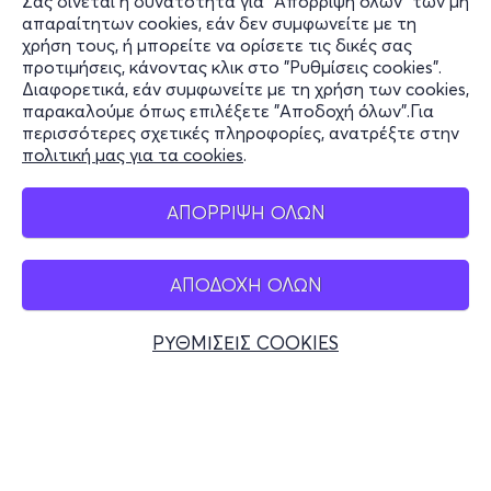
Σας δίνεται η δυνατότητα για "Απόρριψη όλων" των μη
Πληροφορίες
απαραίτητων cookies, εάν δεν συμφωνείτε με τη
χρήση τους, ή μπορείτε να ορίσετε τις δικές σας
Υποστήριξη
προτιμήσεις, κάνοντας κλικ στο "Ρυθμίσεις cookies".
Διαφορετικά, εάν συμφωνείτε με τη χρήση των cookies,
Stay Connected
παρακαλούμε όπως επιλέξετε "Αποδοχή όλων".Για
περισσότερες σχετικές πληροφορίες, ανατρέξτε στην
πολιτική μας για τα cookies
.
Mobile app
ΑΠΟΡΡΙΨΗ ΟΛΩΝ
ΑΠΟΔΟΧΗ ΟΛΩΝ
Ελλάδα
Τηλεφωνικές κρατήσεις
ΡΥΘΜΙΣΕΙΣ COOKIES
+30 2117700000
Δευ - Παρ 10:00 - 18:00
Φυσικά σημεία