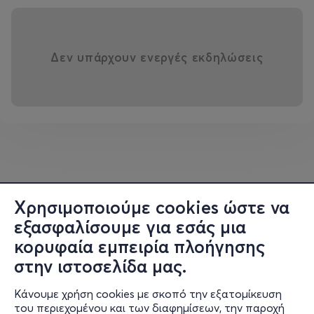
Δεν υπάρχουν ενεργές εκδηλώσεις
Χρησιμοποιούμε cookies ώστε να
εξασφαλίσουμε για εσάς μια
κορυφαία εμπειρία πλοήγησης
στην ιστοσελίδα μας.
Κάνουμε χρήση cookies με σκοπό την εξατομίκευση
του περιεχομένου και των διαφημίσεων, την παροχή