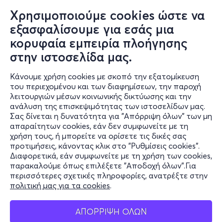
Χρησιμοποιούμε cookies ώστε να
εξασφαλίσουμε για εσάς μια
κορυφαία εμπειρία πλοήγησης
στην ιστοσελίδα μας.
Κάνουμε χρήση cookies με σκοπό την εξατομίκευση
του περιεχομένου και των διαφημίσεων, την παροχή
λειτουργιών μέσων κοινωνικής δικτύωσης και την
ανάλυση της επισκεψιμότητας των ιστοσελίδων μας.
Σας δίνεται η δυνατότητα για "Απόρριψη όλων" των μη
Πληροφορίες
απαραίτητων cookies, εάν δεν συμφωνείτε με τη
χρήση τους, ή μπορείτε να ορίσετε τις δικές σας
Υποστήριξη
προτιμήσεις, κάνοντας κλικ στο "Ρυθμίσεις cookies".
Διαφορετικά, εάν συμφωνείτε με τη χρήση των cookies,
Stay Connected
παρακαλούμε όπως επιλέξετε "Αποδοχή όλων".Για
περισσότερες σχετικές πληροφορίες, ανατρέξτε στην
πολιτική μας για τα cookies
.
Mobile app
ΑΠΟΡΡΙΨΗ ΟΛΩΝ