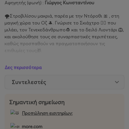
Αφηγητής (φωνή) :
Γιώργος Κωνσταντίνου
🌪️Στροβιλίσου μακριά, παρέα µε την Ντόροθι 🎀 , στη
µαγική χώρα του Οζ 🎩. Γνώρισε το Σκιάχτρο 🧙‍♀️ που
µιλάει, τον Τενεκεδάνθρωπο🧲 και το δειλό Λιοντάρι 🦁,
και ακολούθησε τους σε συναρπαστικές περιπέτειες,
καθώς προσπαθούν να πραγματοποιήσουν τις
επιθυμίες τους🎁.
Ένα θεατρικό
έργο για παιδιά και για όσους
Δες περισσότερα
αισθάνονται παιδιά που μιλά για την φιλία, την
οικογένεια και μας προσκαλεί να εξερευνήσουμε τη
Συντελεστές
μαγική χώρα του Οζ.
Τι θα συμβεί όταν η μικρή, κατεργάρα και παιχνιδιάρα
Σημαντική σημείωση
Ντόροθι βρεθεί – κατά λάθος – στην μαγική χώρα του
Οζ;
Προπώληση εισιτηρίων:
Με πιο τρόπο θα καταφέρει να γυρίσει στον κόσμο μας
more.com