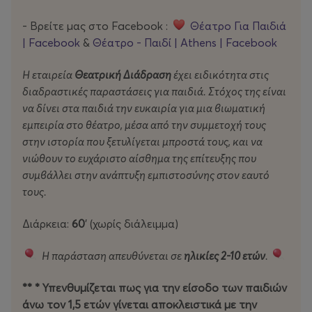
και τι είναι εν τέλει που μετράει πραγματικά; Το να
νοιάζεσαι μόνο για τον εαυτό σου ή να νοιάζεσαι και να
- Βρείτε μας στο Facebook :
Θέατρο Για Παιδιά
αγαπάς τους φίλους σου και την οικογένεια σου!
| Facebook
&
Θέατρo - Παιδί | Athens | Facebook
Γέλιο, φαντασία, παιχνίδι και πολλά μαγικά
μέσα από
Η εταιρεία
Θεατρική Διάδραση
έχει ειδικότητα στις
μια ιστορία γεμάτη κρυφά νοήματα για όλη την
διαδραστικές παραστάσεις για παιδιά. Στόχος της είναι
οικογένεια!
να δίνει στα παιδιά την ευκαιρία για μια βιωματική
εμπειρία στο θέατρο, μέσα από την συμμετοχή τους
στην ιστορία που ξετυλίγεται μπροστά τους, και να
Ένα φαντασμαγορικό θέαμα με πολύ χορό και
νιώθουν το ευχάριστο αίσθημα της επίτευξης που
τραγούδι
, υπέροχα αυθεντικά κοστούμια, μαγικά
συμβάλλει στην ανάπτυξη εμπιστοσύνης στον εαυτό
κόλπα, όπου η συμμετοχή των μικρών θεατών
τους.
είναι καθοριστική
Διάρκεια:
60
’ (χωρίς διάλειμμα)
Η παράσταση απευθύνεται σε
ηλικίες 2-10 ετών
.
** * Υπενθυμίζεται πως για την είσοδο των παιδιών
άνω τον 1,5 ετών γίνεται αποκλειστικά με την