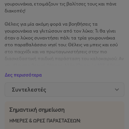
γουρουνάκια, ετοιμάζουν τις βαλίτσες τους και πάνε
διακοπές!
Θέλεις για μία ακόμη φορά να βοηθήσεις τα
γουρουνάκια να γλιτώσουν από τον λύκο; Τι θα γίνει
όταν ο λύκος συναντήσει πάλι τα τρία γουρουνάκια
στο παραθαλάσσιο νησί του; Θέλεις να μπεις και εσύ
στο παιχνίδι και να πρωταγωνιστήσεις στην πιο
διασκεδαστική παιδική παράσταση του καλοκαιριού; Αν
ναι, έλα στο θερινό θέατρο Αλέα (
Πειραιώς 107, Αθήνα
118 54
) όχι μόνο για να δεις αλλά και για να παίξεις στα
Δες περισσότερα
«Τρία Γουρουνάκια»!
Συντελεστές
Μια απόλυτα διαδραστική παράσταση που οι μικροί
θεατές ζουν την περιπέτεια μέσα από το ίδιο το
παραμύθι. Βοηθούν τα γουρουνάκια να γλιτώσουν από
Σημαντική σημείωση
τον κακό λύκο, τραγουδούν και χορεύουν με τους
ηθοποιούς, φτιάχνουν τη δική τους ιστορία και
ΗΜΕΡΕΣ & ΩΡΕΣ ΠΑΡΑΣΤΑΣΕΩΝ:
πρωταγωνιστούν μέσα σ’ αυτή.