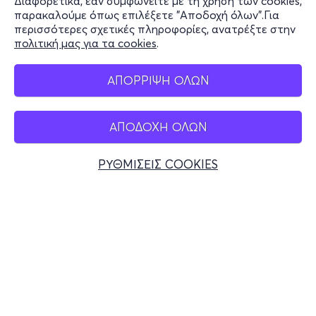
Διαφορετικά, εάν συμφωνείτε με τη χρήση των cookies,
Stay Connected
παρακαλούμε όπως επιλέξετε "Αποδοχή όλων".Για
περισσότερες σχετικές πληροφορίες, ανατρέξτε στην
πολιτική μας για τα cookies
.
Mobile app
ΑΠΟΡΡΙΨΗ ΟΛΩΝ
ΑΠΟΔΟΧΗ ΟΛΩΝ
Ελλάδα
Τηλεφωνικές κρατήσεις
ΡΥΘΜΙΣΕΙΣ COOKIES
+30 2117700000
Δευ - Παρ 10:00 - 18:00
Φυσικά σημεία