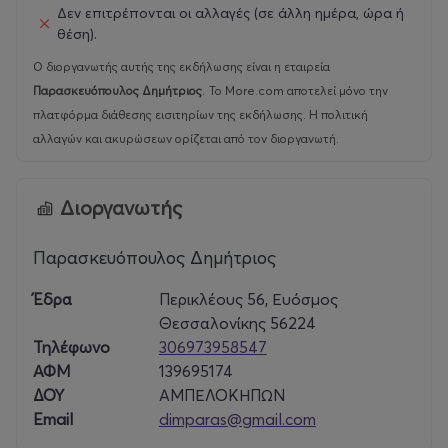
Δεν επιτρέπονται οι αλλαγές (σε άλλη ημέρα, ώρα ή
θέση).
Ο διοργανωτής αυτής της εκδήλωσης είναι η εταιρεία
Παρασκευόπουλος Δημήτριος
.
Το More.com αποτελεί μόνο την
πλατφόρμα διάθεσης εισιτηρίων της εκδήλωσης. Η πολιτική
αλλαγών και ακυρώσεων ορίζεται από τον διοργανωτή.
Διοργανωτής
Παρασκευόπουλος Δημήτριος
Έδρα
Περικλέους 56, Ευόσμος
Θεσσαλονίκης 56224
Τηλέφωνο
306973958547
ΑΦΜ
139695174
ΔΟΥ
ΑΜΠΕΛΟΚΗΠΩΝ
Email
dimparas@gmail.com