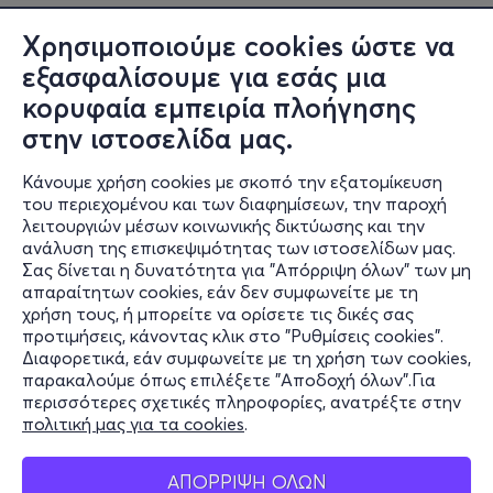
Χρησιμοποιούμε cookies ώστε να
εξασφαλίσουμε για εσάς μια
κορυφαία εμπειρία πλοήγησης
στην ιστοσελίδα μας.
Κάνουμε χρήση cookies με σκοπό την εξατομίκευση
του περιεχομένου και των διαφημίσεων, την παροχή
λειτουργιών μέσων κοινωνικής δικτύωσης και την
ανάλυση της επισκεψιμότητας των ιστοσελίδων μας.
Σας δίνεται η δυνατότητα για "Απόρριψη όλων" των μη
Πληροφορίες
απαραίτητων cookies, εάν δεν συμφωνείτε με τη
χρήση τους, ή μπορείτε να ορίσετε τις δικές σας
Υποστήριξη
προτιμήσεις, κάνοντας κλικ στο "Ρυθμίσεις cookies".
Διαφορετικά, εάν συμφωνείτε με τη χρήση των cookies,
Stay Connected
παρακαλούμε όπως επιλέξετε "Αποδοχή όλων".Για
περισσότερες σχετικές πληροφορίες, ανατρέξτε στην
πολιτική μας για τα cookies
.
Mobile app
ΑΠΟΡΡΙΨΗ ΟΛΩΝ