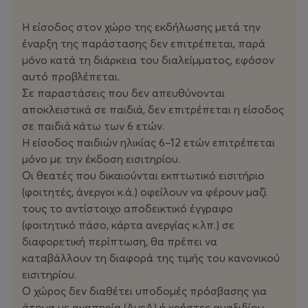
Ο Παναγιώτης και η Μαρία στα 3,5 χρόνια, στο χολ του
Η είσοδος στον χώρο της εκδήλωσης μετά την
σπιτιού, συνειδητοποίησαν ότι δεν έπρεπε να ζητήσουν
έναρξη της παράστασης δεν επιτρέπεται, παρά
επέκταση. Κάνανε μ@λ@κι@.
μόνο κατά τη διάρκεια του διαλείμματος, εφόσον
αυτό προβλέπεται.
Στα 3,5 χρόνια στο χολ του διαμερίσματος στην
Σε παραστάσεις που δεν απευθύνονται
Κυψέλη, αυτοί οι πολύ ερωτευμένοι, τρελαμένοι ο ένας
αποκλειστικά σε παιδιά, δεν επιτρέπεται η είσοδος
με τον άλλον άνθρωποι, σπάσανε το συμβόλαιο, είπαν
σε παιδιά κάτω των 6 ετών.
βαριές κουβέντες, κλάψανε, κάνανε έρωτα, γελάσανε,
Η είσοδος παιδιών ηλικίας 6–12 ετών επιτρέπεται
παραγγείλανε σουβλάκια, κάνανε γενική, ανεβάσανε τα
μόνο με την έκδοση εισιτηρίου.
χειμωνιάτικα, αγοράσαν φυτά, πήρανε γάτα, μοντάρανε
Οι θεατές που δικαιούνται εκπτωτικό εισιτήριο
κούτες, γεμίσανε βαλίτσες, αφήσανε παλτά, καλέσανε
(φοιτητές, άνεργοι κ.ά.) οφείλουν να φέρουν μαζί
μεταφορική….
τους το αντίστοιχο αποδεικτικό έγγραφο
(φοιτητικό πάσο, κάρτα ανεργίας κ.λπ.) σε
Και χωρίσανε.
διαφορετική περίπτωση, θα πρέπει να
καταβάλλουν τη διαφορά της τιμής του κανονικού
Και τώρα πρέπει να βρούνε σπίτι.
εισιτηρίου.
Ο χώρος δεν διαθέτει υποδομές πρόσβασης για
Και τώρα… παίρνουν τους δρόμους, να εντοπίσουν τα
άτομα με αναπηρία (ΑμεΑ) ή χρήστες αμαξιδίου.