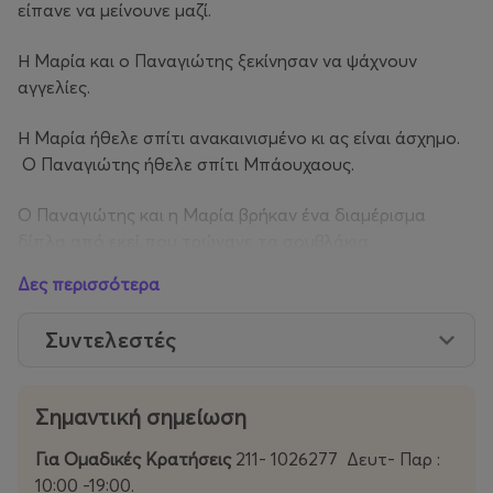
είπανε να μείνουνε μαζί.
Η Μαρία και ο Παναγιώτης ξεκίνησαν να ψάχνουν
αγγελίες.
Η Μαρία ήθελε σπίτι ανακαινισμένο κι ας είναι άσχημο.
Ο Παναγιώτης ήθελε σπίτι Μπάουχαους.
Ο Παναγιώτης και η Μαρία βρήκαν ένα διαμέρισμα
δίπλα από εκεί που τρώγανε τα σουβλάκια.
Δες περισσότερα
Η Μαρία και ο Παναγιώτης υπογράψανε ένα συμβόλαιο
τριετίας.
Συντελεστές
Ο Παναγιώτης και η Μαρία μετακόμισαν και πήρανε
καναπέ.
Σημαντική σημείωση
Η Μαρία και ο Παναγιώτης συμφώνησαν την επέκταση
Για Ομαδικές Κρατήσεις
211- 1026277 Δευτ- Παρ :
του συμβολαίου σε 3+1.
10:00 -19:00.