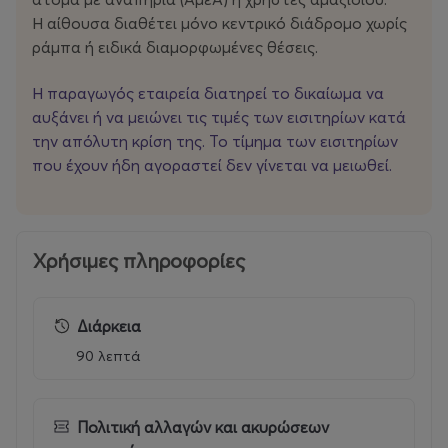
«ΕΝΟΙΚΙΑΖΕΤΑΙ».
Η αίθουσα διαθέτει μόνο κεντρικό διάδρομο χωρίς
ράμπα ή ειδικά διαμορφωμένες θέσεις.
Η Νεφέλη Μαϊστράλη και ο Θανάσης Ζερίτης μετά την
«αθανασία» , τις «Σπυριδούλες», την «Κακούργα
Η παραγωγός εταιρεία διατηρεί το δικαίωμα να
Πεθερά» και τους «Αριστερόχειρες» φέρνουν στο
αυξάνει ή να μειώνει τις τιμές των εισιτηρίων κατά
Μικρό Χορν μια παράσταση για τα νοικιασμένα σπίτια
την απόλυτη κρίση της. Το τίμημα των εισιτηρίων
που στεγάζουν έρωτες για τρία συν ένα χρόνια.
που έχουν ήδη αγοραστεί δεν γίνεται να μειωθεί.
Θέατρο Μικρό Χόρν,
Χρήσιμες πληροφορίες
Αμερικής 10, Aθήνα
Διάρκεια
Τηλέφωνο: 211 1000 365
90 λεπτά
Διεύθυνση καλλιτεχνικού προγραμματισμού και
Πολιτική αλλαγών και ακυρώσεων
επικοινωνίας:
Ελίνα Λαζαρίδου, lazaridou@a-th.gr