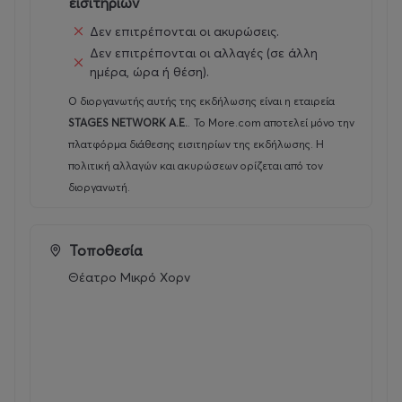
εισιτηρίων
Δεν επιτρέπονται οι ακυρώσεις.
Διεύθυνση Marketing
: Μαργαρίτα Μαρμαρά
Δεν επιτρέπονται οι αλλαγές (σε άλλη
mmarmara@dpgroup.gr
ημέρα, ώρα ή θέση).
Τμήμα Επικοινωνίας
: Όλγα Κομνηνού, okomninou@a-
Ο διοργανωτής αυτής της εκδήλωσης είναι η εταιρεία
th.gr
STAGES NETWORK A.E.
.
Το More.com αποτελεί μόνο την
πλατφόρμα διάθεσης εισιτηρίων της εκδήλωσης. Η
Ιωάννα Ζωζέφα Πέγκου, izpegkou@a-
πολιτική αλλαγών και ακυρώσεων ορίζεται από τον
th.g
διοργανωτή.
Τοποθεσία
Ημέρες & Ώρες Παραστάσεων:
Θέατρο Μικρό Χορν
Σάββατο : 18:00
Κυριακή : 20:00
Δευτέρα : 20
:00