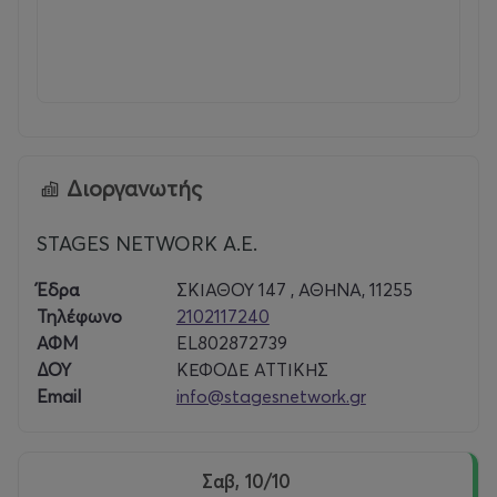
Τρίτη :
20:00
Τιμή εισιτηρίου:
Διοργανωτής
VIP1
: 25
Ευρώ
VIP2
: 20 Ευρώ
STAGES NETWORK A.E.
Πλατεία + Θεωρεία
: 18 Ευρώ
Έδρα
ΣΚΙΑΘΟΥ 147 , ΑΘΗΝΑ, 11255
ΑΜΕΑ(χωρίς αμαξίδιο), Φοιτητικό, Ανέργων, Παιδικό(έως
Τηλέφωνο
2102117240
12 ετών)
: 16 Ευρώ
ΑΦΜ
EL802872739
Θέσεις περιορισμένης ορατότητας
: 14
Ευρώ
ΔΟΥ
ΚΕΦΟΔΕ ΑΤΤΙΚΗΣ
Email
info@stagesnetwork.gr
Εισιτήρια
:
Σαβ, 10/10