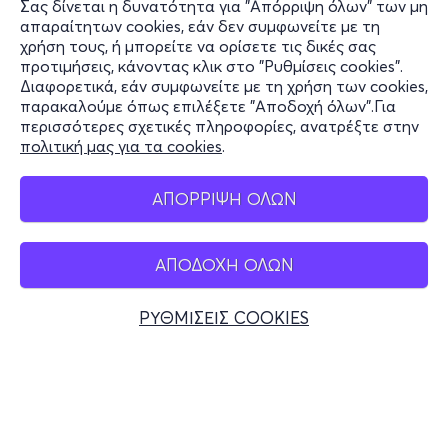
Σας δίνεται η δυνατότητα για "Απόρριψη όλων" των μη
Πληροφορίες
και ερμηνευτές, μαζευόμαστε στον
απαραίτητων cookies, εάν δεν συμφωνείτε με τη
χρήση τους, ή μπορείτε να ορίσετε τις δικές σας
ίδιο χώρο και μέσα από την
Υποστήριξη
προτιμήσεις, κάνοντας κλικ στο "Ρυθμίσεις cookies".
δημόσια μαρτυρία του τραύματος
Διαφορετικά, εάν συμφωνείτε με τη χρήση των cookies,
Stay Connected
παρακαλούμε όπως επιλέξετε "Αποδοχή όλων".Για
γνωρίζουμε καλύτερα τον εαυτό
περισσότερες σχετικές πληροφορίες, ανατρέξτε στην
μας. Και ίσως κάνουμε και ένα
πολιτική μας για τα cookies
.
βήμα πιο κοντά σε αυτόν. Κάπως
Mobile app
ΑΠΟΡΡΙΨΗ ΟΛΩΝ
έτσι επανήλθε μέσα μου το
“
Festen
”. Μετά από 26 χρόνια.
Σκέφτηκα τον Κρίστιαν. Τον
ΑΠΟΔΟΧΗ ΟΛΩΝ
Ελλάδα
μεγάλο γιο της οικογένειας. Έχει
Τηλεφωνικές κρατήσεις
ΡΥΘΜΙΣΕΙΣ COOKIES
ανάγκη από θεατές για να βρει τη
+30 2117700000
δύναμη να πει αυτό που κρύβει
Δευ - Παρ 10:00 - 18:00
Φυσικά σημεία
από παιδί. Η ανάγκη του Κρίστιαν
να μοιραστεί δημόσια, στα
πλαίσια της γιορτής για τα