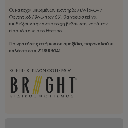
καθοριστική ταινία του
Οι κάτοχοι μειωμένων εισιτηρίων (Ανέργων /
καλλιτεχνικού κινήματος
Φοιτητικό / Άνω των 65), θα χρειαστεί να
“
Dogma
” σε σκηνοθεσία του
επιδείξουν την αντίστοιχη βεβαίωση, κατά την
είσοδό τους στο θέατρο.
Τόμας Βίντεμπεργκ.
Σοκαρισμένος παρακολούθησα
Για
κρατήσεις
ατόμων
σε
αμαξίδιο
,
παρακαλούμε
την καινούρια αυτή αφήγηση
καλέστε στο 2118005141
καθώς ο σκηνοθέτης, με τον
τρόπο που επέλεξε να
ΧΟΡΗΓΟΣ ΕΙΔΩΝ ΦΩΤΙΣΜΟΥ
κινηματογραφήσει, θέλησε να μας
εμπλέξει τόσο πολύ στην ιστορία
ώστε να μη νιώθουμε πως
παρακολουθούμε μία ταινία, αλλά
τα σχεδόν αμοντάριστα
ντοκουμέντα μιας πραγματικής
οικογενειακής ιστορίας. Ό,τι πιο