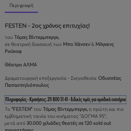
Περιγραφή
FESTEN - 2ος χρόνος επιτυχίας!
του
Τόμας Βίντερμπεργκ,
σε θεατρική διασκευή των
Μπο Χάνσεν
&
Μόγκενς
Ρούκοφ
Θέατρο ΑΛΜΑ
Δραματουργική επεξεργασία - Σκηνοθεσία:
Οδυσσέας
Παπασπηλιόπουλος
Το
“
FESTEN
”
του
Τόμας Βίντερμπεργκ,
η πρώτη και πιο
εμβληματική ταινία του κινήματος "ΔOΓΜΑ 95",
μετά από
30.000 χιλιάδες θεατές σε 120 sold out
παραστάσεις
,