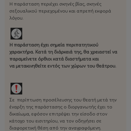
μέρος.
Η παράσταση περιέχει σκηνές βίας, σκηνές
σεξουαλικού περιεχομένου και απρεπή εκφορά
Το
“
FESTEN
”
είναι η ιστορία μιας οικογενειακής γιορτής,
λόγου.
παρουσία όλης της οικογένειας καθώς και πλήθους
φίλων, για τα 60α γενέθλια του πατέρα. Όλοι τον
αγαπούν και τον σέβονται. Ή μήπως όχι;
Η παράσταση έχει σημεία περιπατητικού
Κατά την διάρκεια της γιορτής ο μεγαλύτερος γιος, ο
χαρακτήρα. Κατά τη διάρκειά της, θα χρειαστεί να
Κρίστιαν, αποκαλύπτει το μυστικό που κρύβει από την
παραμείνετε όρθιοι κατά διαστήματα και
παιδική του ηλικία και που πιθανότατα υπήρξε και ο
να μετακινηθείτε εντός των χώρων του θεάτρου.
λόγος αυτοκτονίας της δίδυμης αδελφής του.
Από το σημείωμα του σκηνοθέτη:
Σε περίπτωση προσέλευσης του θεατή μετά την
«Το 1998, έναν χρόνο μετά την
έναρξη της παράστασης ο διοργανωτής έχει το
ενηλικίωσή μου, είδα στον
δικαίωμα, εφόσον επιτρέψει την είσοδο στον
κινηματογράφο το “
Festen
”. Την
κάτοχο του εισιτηρίου, να τον οδηγήσει σε
διαφορετική θέση από την αναγραφόμενη.
πρώτη ουσιαστική και