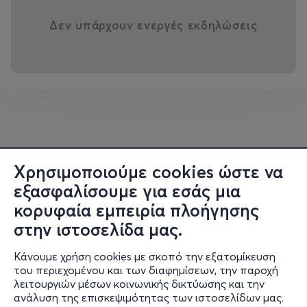
κοντινό στο να ήμασταν αληθινά
Δεν υπάρχουν ενεργές εκδηλώσεις
παρόντες στην γιορτή. Ένιωσα
άβολα. Με τάραξε. Και το θέμα και
ο καινούριος τρόπος. Το
τακτοποίησα κάπου μέσα μου και
δεν επανήλθα. Για χρόνια. 26
χρόνια. Μέσα σε αυτά τα χρόνια,
ασχολούμενος κυρίως με το
Χρησιμοποιούμε cookies ώστε να
θέατρο, μία βασική σκέψη
εξασφαλίσουμε για εσάς μια
εδραιώθηκε μέσα μου. Το θέατρο
κορυφαία εμπειρία πλοήγησης
δεν είναι ένας χώρος που λέμε
στην ιστοσελίδα μας.
ιστορίες. Ο κινηματογράφος
Κάνουμε χρήση cookies με σκοπό την εξατομίκευση
μπορεί να το κάνει καλύτερα από
του περιεχομένου και των διαφημίσεων, την παροχή
εμάς. Το θέατρο είναι ένας τόπος
λειτουργιών μέσων κοινωνικής δικτύωσης και την
ανάλυση της επισκεψιμότητας των ιστοσελίδων μας.
«κοινωνίας». Όλοι μαζί, θεατές