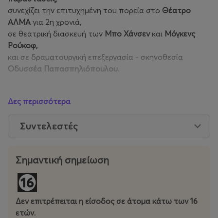
συνεχίζει την επιτυχημένη του πορεία στο
Θέατρο
ΑΛΜΑ
για 2η χρονιά,
σε θεατρική διασκευή των
Μπο Χάνσεν
και
Μόγκενς
Ρούκοφ,
και σε δραματουργική επεξεργασία - σκηνοθεσία
Οδυσσέα Παπασπηλιόπουλου.
Πρωταγωνιστούν:
Γιώργος Ζιόβας, Προμηθέας
Δες περισσότερα
Αλειφερόπουλος
,
Γιώτα Φέστα, Ιωάννα Κολλιοπούλου,
Ιωάννα Τζίκα, Γιάννης Καπελέρης, Νίκος Μήλιας,
Συντελεστές
Μιχάλης Αφολαγιάν, Σεμίραμις Αμπατζόγλου,
Νικόλας
Seymour Σταθόπουλος
και
Κατερίνα Καούστου.
Όλοι
μαζί μας προσκαλούν στους χώρους του Θεάτρου
Σημαντική σημείωση
ΑΛΜΑ, για να δώσουμε ζωή στην συνταρακτική ιστορία
αυτής της “γιορτής”, σε μια θεατρική απόδοση που θα
προσπαθήσει να σπάσει τα όρια της σκηνής, αλλά και
τα όρια μεταξύ θεατή και ηθοποιού, δημιουργώντας μία
Δεν επιτρέπειται η είσοδος σε άτομα κάτω των 16
πραγματική “συνάντηση”, στην οποία όλοι θα λάβουμε
ετών.