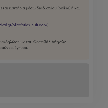
αι εισιτήρια μέσω διαδικτύου (οnline) ή και
ival.gr/plirofories-eisitirion/
,
ων εκδηλώσεων του Φεστιβάλ Αθηνών
ρούνται έγκυρα.