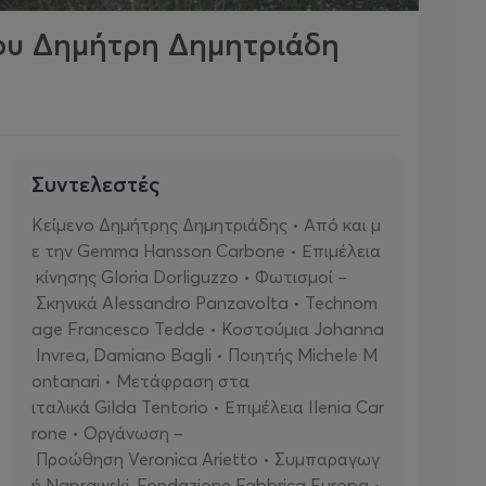
ου Δημήτρη Δημητριάδη
Συντελεστές
Κείμενο Δημήτρης Δημητριάδης • Από και μ
ε την Gemma Hansson Carbone • Επιμέλεια
κίνησης Gloria Dorliguzzo • Φωτισμοί –
Σκηνικά Alessandro Panzavolta • Technom
age Francesco Tedde • Κοστούμια Johanna
Invrea, Damiano Bagli • Ποιητής Michele M
ontanari • Μετάφραση στα
ιταλικά Gilda Tentorio • Επιμέλεια Ilenia Car
rone • Οργάνωση –
Προώθηση Veronica Arietto • Συμπαραγωγ
ή Naprawski, Fondazione Fabbrica Europa •