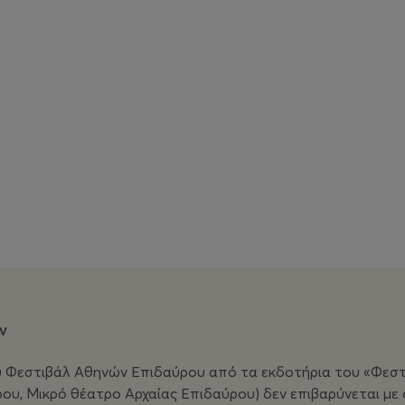
 Πεθαίνω σαν χώρα του Δημήτρη Δημητριάδη, η Τζέμα
ν
υνομιλία με το έργο του συγγραφέα, παρουσιάζοντας
δρας. Σε αυτό, η Ιταλοσουηδή ηθοποιός και
 Φεστιβάλ Αθηνών Επιδαύρου από τα εκδοτήρια του «Φεστι
Δημητριάδη –ενός συγγραφέα που αξιοποιεί τη δύναμη
ου, Μικρό θέατρο Αρχαίας Επιδαύρου) δεν επιβαρύνεται μ
 και αφύπνισης– ενσαρκώνοντας η ίδια το κείμενο σε