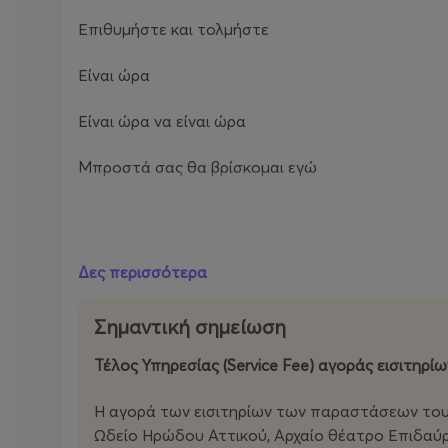
Επιθυμήστε και τολμήστε
Είναι ώρα
Είναι ώρα να είναι ώρα
Μπροστά σας θα βρίσκομαι εγώ
Δ.Δ.
Δες περισσότερα
Σημαντική σημείωση
Μετά από πολυετή έρευνα πάνω στο εμβληματικό
Τέλος Υπηρεσίας (Service Fee) αγοράς εισιτηρίω
Χάνσον Καρμπόνε συνεχίζει τη δημιουργική της σ
φέτος στο Φεστιβάλ τον Ευαγγελισμό της Κασσάν
Η αγορά των εισιτηρίων των παραστάσεων του
σκηνοθέτρια εισχωρεί βαθύτερα στο σύμπαν του 
Ωδείο Ηρώδου Αττικού, Αρχαίο θέατρο Επιδαύρ
των λέξεων και της φωνής ως εργαλεία επίκλησης