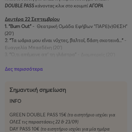
DOUBLE PASS
κάνοντας κλικ στο κουμπί
ΑΓΟΡΑ
Δευτέρα 22 Σεπτεμβρίου
1. “Burn Out”
- Θεατρική Ομάδα Εφήβων "ΠΑΡΕ(ν)ΘΕΣΗ"
(20’)
2. “Τα ωάρια μου είναι νύχτες, βαλτοί, δάση σκοτεινά...”
-
Ευαγγελία Μπασδέκη (20’)
3. “Ό,τι απέμεινε απ’ τη γλάστρα”
- Διαμπερείς (20’)
4. "Για την πατρίδα"
- ΑΦΟΡΜΗ (20')
5. “SuperWoman”
- Ομάδα Μετακίνηση (20’)
Δες περισσότερα
Δείτε αναλυτικά τις παραστάσεις και κλείστε θέσεις για την
Σημαντική σημείωση
Δευτέρα 22/09/2025 εδώ:
https://www.more.com/gr-el/tickets/theater/festival/green-
INFO
object-performance-competition-22/09-day-pass
GREEN DOUBLE PASS 15€
(το εισητήριο ισχύει για
Τρίτη 23 Σεπτεμβρίου
ΟΛΕΣ τις παραστάσεις 22 & 23/09)
1.
"
Symbiosis"
- Phos Dance Collective (15’)
DAY PASS 10€
(το εισητήριο ισχύει για μία ημέρα
2. “Plant Tree”
- Περσεφόνη Γεραγγέλου (20’)