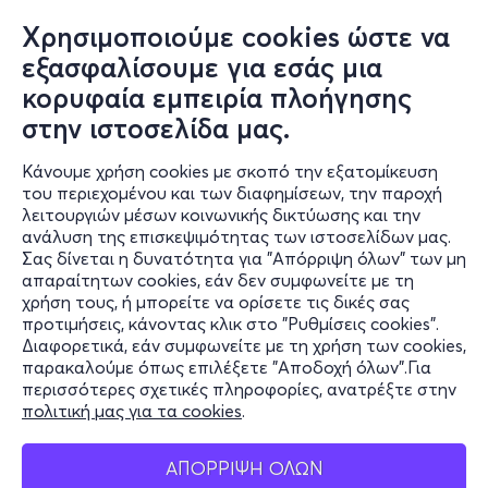
Χρησιμοποιούμε cookies ώστε να
εξασφαλίσουμε για εσάς μια
κορυφαία εμπειρία πλοήγησης
στην ιστοσελίδα μας.
Κάνουμε χρήση cookies με σκοπό την εξατομίκευση
του περιεχομένου και των διαφημίσεων, την παροχή
λειτουργιών μέσων κοινωνικής δικτύωσης και την
ανάλυση της επισκεψιμότητας των ιστοσελίδων μας.
Σας δίνεται η δυνατότητα για "Απόρριψη όλων" των μη
Πληροφορίες
απαραίτητων cookies, εάν δεν συμφωνείτε με τη
χρήση τους, ή μπορείτε να ορίσετε τις δικές σας
Υποστήριξη
προτιμήσεις, κάνοντας κλικ στο "Ρυθμίσεις cookies".
Διαφορετικά, εάν συμφωνείτε με τη χρήση των cookies,
Stay Connected
παρακαλούμε όπως επιλέξετε "Αποδοχή όλων".Για
περισσότερες σχετικές πληροφορίες, ανατρέξτε στην
πολιτική μας για τα cookies
.
Mobile app
ΑΠΟΡΡΙΨΗ ΟΛΩΝ